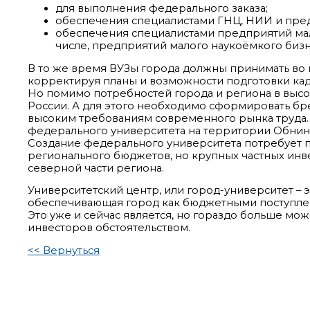
для выполнения федерального заказа;
обеспечения специалистами ГНЦ, НИИ и пред
обеспечения специалистами предприятий мало
числе, предприятий малого наукоёмкого бизн
В то же время ВУЗы города должны принимать во 
корректируя планы и возможности подготовки ка
Но помимо потребностей города и региона в высо
России. А для этого необходимо сформировать бр
высоким требованиям современного рынка труда. 
федерального университета на территории Обнин
Создание федерального университета потребует п
регионального бюджетов, но крупных частных инве
северной части региона.
Университетский центр, или город-университет – э
обеспечивающая город как бюджетными поступлен
Это уже и сейчас является, но гораздо больше мо
инвесторов обстоятельством.
<< Вернуться