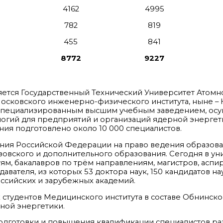
4162
4995
782
819
455
841
8772
9227
ется Государственный Технический Университет Атомн
а Московского инженерно-физического института, ныне
Г специализированным высшим учебным заведением, о
логий для предприятий и организаций ядерной энергети
ания подготовлено около 10 000 специалистов.
ния Российской Федерации на право ведения образов
зовского и дополнительного образования. Сегодня в ун
ям, бакалавров по трём направлениям, магистров, аспир
вателя, из которых 53 доктора наук, 150 кандидатов наук
ссийских и зарубежных академий.
 студентов Медицинского института в составе Обнинско
ной энергетики.
одготовки и повышения квалификации специалистов ра