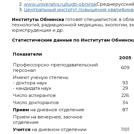
www.universitys.ru/sugti-obninsk
Среднерусский 
Центральный институт повышения квалифик
Институты Обнинска
готовят специалистов: в об
технологий, радиационной медицины, экологии, эк
юриспруденции и др.
Статистические данные по Институтам Обнинска
Показатели
2005
Профессорско-преподавательский
609
персонал
Имеют ученую степень:
- доктора наук
93
- кандидата наук
29
Число аспирантов
226
Число докторантов
34
Прием
на дневное отделение
87
Прием на вечернее, заочное
отделения
Учится
на дневном отделении
1101