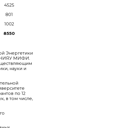
4525
801
1002
8550
ой Энергетики
 – НИЯУ МИФИ.
существляющим
ки, науки и
ательной
иверситете
антов по 12
, в том числе,
го
зных