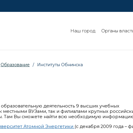
Наш город
Органы власт
Образование
/
Институты Обнинска
 образовательную деятельность 9 высших учебных
к местными ВУЗами, так и филиалами крупных российски
ы. Там Вы сможете найти всю необходимую информацию
иверситет Атомной Энергетики
(с декабря 2009 года – 