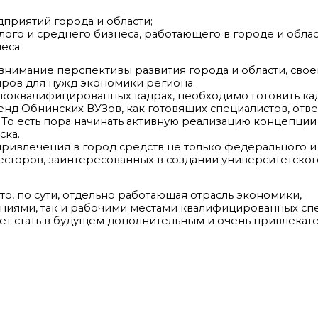
приятий города и области;
го и среднего бизнеса, работающего в городе и област
еса.
внимание перспективы развития города и области, св
дров для нужд экономики региона.
коквалифицированных кадрах, необходимо готовить ка
енд Обнинских ВУЗов, как готовящих специалистов, от
То есть пора начинать активную реализацию концепции
ска.
ривлечения в город средств не только федерального и
сторов, заинтересованных в создании университетског
то, по сути, отдельно работающая отрасль экономики,
иями, так и рабочими местами квалифицированных спе
жет стать в будущем дополнительным и очень привлекат