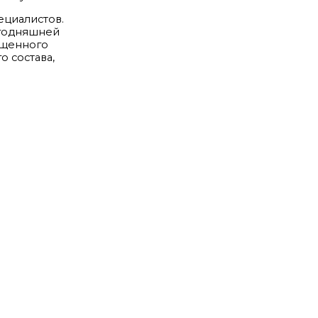
ециалистов.
егодняшней
ущенного
 состава,