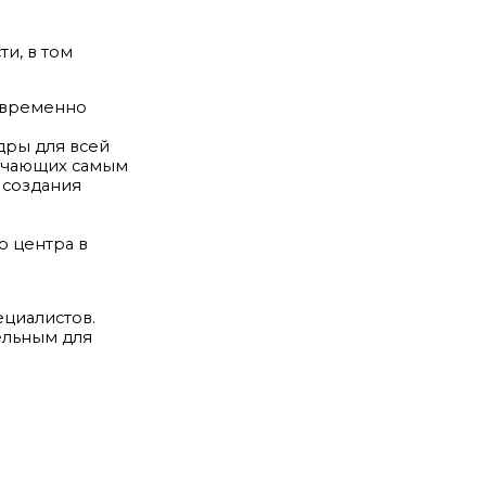
и, в том
оевременно
дры для всей
вечающих самым
 создания
о центра в
циалистов.
ельным для