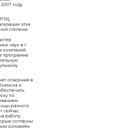
 2007 году
ПК),
ализации этих
ной степени
астер
х наук в г.
х компаний,
та программа
ительную
ульному
нет опасений в
бнинска и
обеспечить
ску по
зованием
енцы разного
т сейчас
на работу
торые согласны
ным условиям.