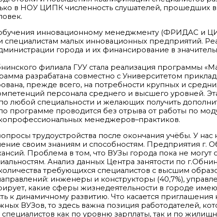
лько в НОУ ЦИПК численность слушателей, прошедших в
ловек.
 обучения инновационному менеджменту (ФРИДАС и ЦИ
и специалистам малых инновационных предприятий. Ре
дминистрации города и их финансирование в значитель
инского филиала ГУУ стала реализация программы «М
амма разрабатана совместно с Университетом прикладны
ана, прежде всего, на потребности крупных и средни
омпетенций персонала среднего и высшего уровней. Э
 по любой специальности и желающих получить дополн
по программе проводится без отрыва от работы по мод
окопрофессиональных менеджеров–практиков.
просы трудоустройства после окончания учёбы. У нас 
нение своим знаниям и способностям. Предприятия г. О
нсий. Проблема в том, что ВУЗы города пока не могут 
альностям. Анализ данных Центра занятости по г.Обнин
 количества требующихся специалистов с высшим обра
направлений: инженеры и конструкторы (40,7%), управл
юстрирует, какие сферы жизнедеятельности в городе имею
сть к динамичному развитию. Что касается приглашения 
жных ВУЗов, то здесь важна позиция работодателей, ко
специалистов как по уровню зарплаты, так и по жилищ