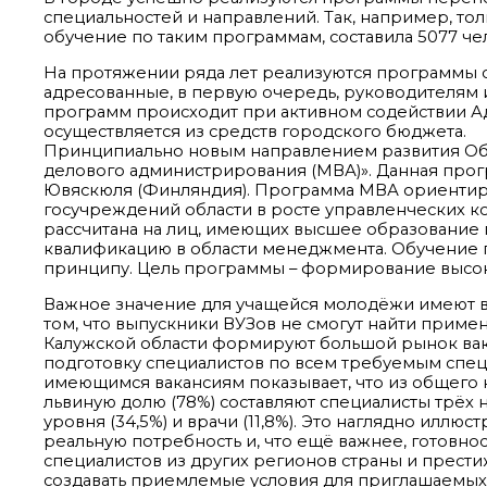
специальностей и направлений. Так, например, то
обучение по таким программам, составила 5077 че
На протяжении ряда лет реализуются программы
адресованные, в первую очередь, руководителям 
программ происходит при активном содействии А
осуществляется из средств городского бюджета.
Принципиально новым направлением развития Обн
делового администрирования (МВА)». Данная прогр
Ювяскюля (Финляндия). Программа МВА ориентиров
госучреждений области в росте управленческих к
рассчитана на лиц, имеющих высшее образование
квалификацию в области менеджмента. Обучение 
принципу. Цель программы – формирование выс
Важное значение для учащейся молодёжи имеют во
том, что выпускники ВУЗов не смогут найти приме
Калужской области формируют большой рынок вака
подготовку специалистов по всем требуемым специ
имеющимся вакансиям показывает, что из общего
львиную долю (78%) составляют специалисты трёх 
уровня (34,5%) и врачи (11,8%). Это наглядно илл
реальную потребность и, что ещё важнее, готовно
специалистов из других регионов страны и прести
создавать приемлемые условия для приглашаемых 