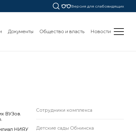
Версия для слабовидящих
и
Документы
Общество и власть
Новости
Сотрудники комплекса
х ВУЗов.
.
Детские сады Обнинска
филиал НИЯУ