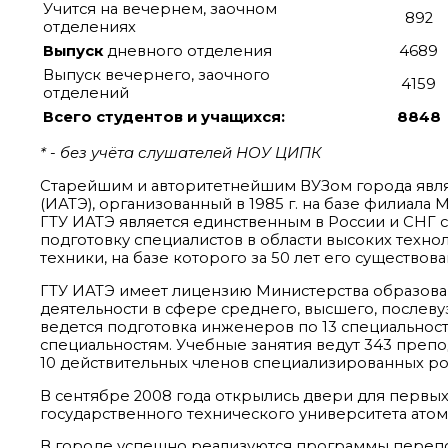
Учится на вечернем, заочном
892
отделениях
Выпуск
дневного отделения
4689
Выпуск вечернего, заочного
4159
отделений
Всего студентов и учащихся:
8848
* - без учёта слушателей НОУ ЦИПК
Старейшим и авторитетнейшим ВУЗом города явля
(ИАТЭ), организованный в 1985 г. на базе филиал
ГТУ ИАТЭ является единственным в России и СН
подготовку специалистов в области высоких техно
техники, на базе которого за 50 лет его существов
ГТУ ИАТЭ имеет лицензию Министерства образова
деятельности в сфере среднего, высшего, послеву
ведется подготовка инженеров по 13 специальност
специальностям. Учебные занятия ведут 343 препода
10 действительных членов специализированных ро
В сентябре 2008 года открылись двери для первых
государственного технического университета атом
В городе успешно реализуются программы переп