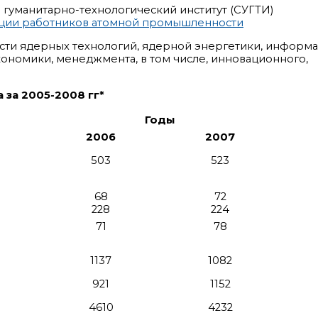
гуманитарно-технологический институт (СУГТИ)
ации работников атомной промышленности
ласти ядерных технологий, ядерной энергетики, инфор
ономики, менеджмента, в том числе, инновационного,
 за 2005-2008 гг*
Годы
2006
2007
503
523
68
72
228
224
71
78
1137
1082
921
1152
4610
4232