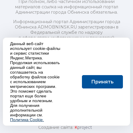
При полном, либо частичном использовании
материалов ссылка на информационный портал
Администрации города Обнинска обязательна.
Информационный портал Администрации города
Обнинска ADMOBNINSK.RU зарегистрирован в
Федеральной службе по надзору
в сфере связи, информационных технологий
и массовых коммуникаций (Роскомнадзор) 24 июля
Данный веб-сайт
2018 года.
использует cookie-файлы
и сервис статистики
Свидетельство о регистрации Эл № ФС77-73321
Яндекс.Метрика.
Продолжая использовать
Учредитель: Администрация (исполнительно-
данный сайт, вы
распорядительный орган) городского округа "Город
соглашаетесь на
Обнинск". Главный редактор: Байкова Е.А.
обработку файлов cookie
Адрес электронной почты Редакции:
Принять
с использованием
redactor@admobninsk.ru
метрических программ.
Телефон Редакции: +7 (484) 395-85-85
Это поможет сделать
Настоящий ресурс содержит материалы 18+
портал еще более
Политика в отношении обработки персональных
удобным и полезным.
Для получения
данных
дополнительной
информации см.
Политика Cookie.
Создание сайта:
K
project