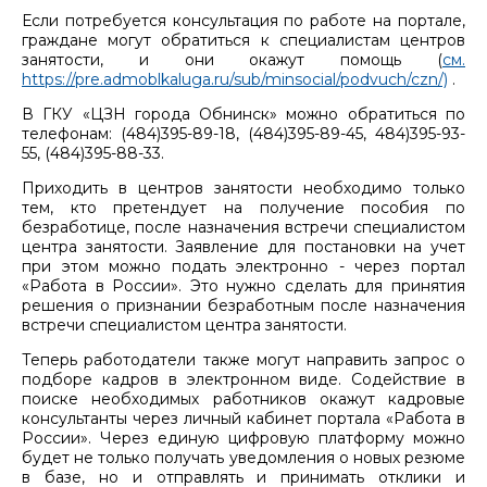
Если потребуется консультация по работе на портале,
граждане могут обратиться к специалистам центров
занятости, и они окажут помощь (
см.
https://pre.admoblkaluga.ru/sub/minsocial/podvuch/czn/)
.
В ГКУ «ЦЗН города Обнинск» можно обратиться по
телефонам: (484)395-89-18, (484)395-89-45, 484)395-93-
55, (484)395-88-33.
Приходить в центров занятости необходимо только
тем, кто претендует на получение пособия по
безработице, после назначения встречи специалистом
центра занятости. Заявление для постановки на учет
при этом можно подать электронно - через портал
«Работа в России». Это нужно сделать для принятия
решения о признании безработным после назначения
встречи специалистом центра занятости.
Теперь работодатели также могут направить запрос о
подборе кадров в электронном виде. Содействие в
поиске необходимых работников окажут кадровые
консультанты через личный кабинет портала «Работа в
России». Через единую цифровую платформу можно
будет не только получать уведомления о новых резюме
в базе, но и отправлять и принимать отклики и