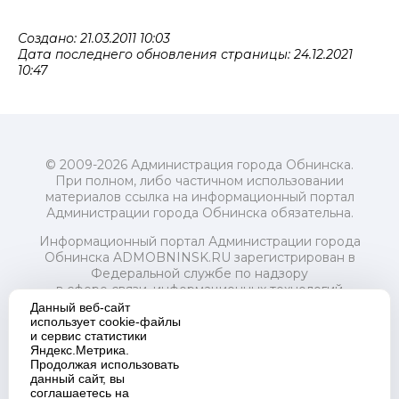
Создано: 21.03.2011 10:03
Дата последнего обновления страницы: 24.12.2021
10:47
© 2009-2026 Администрация города Обнинска.
При полном, либо частичном использовании
материалов ссылка на информационный портал
Администрации города Обнинска обязательна.
Информационный портал Администрации города
Обнинска ADMOBNINSK.RU зарегистрирован в
Федеральной службе по надзору
в сфере связи, информационных технологий
и массовых коммуникаций (Роскомнадзор) 24 июля
Данный веб-сайт
2018 года.
использует cookie-файлы
и сервис статистики
Свидетельство о регистрации Эл № ФС77-73321
Яндекс.Метрика.
Продолжая использовать
Учредитель: Администрация (исполнительно-
данный сайт, вы
распорядительный орган) городского округа "Город
соглашаетесь на
Обнинск". Главный редактор: Байкова Е.А.