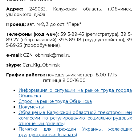
Адрес:
249033, Калужская область, г.Обнинск,
ул.Горького, д.50а
Проезд:
авт. №2, 3 до ост. "Парк"
Телефоны (код 484):
39 5-89-45 (регистратура), 39 5-
89-27 (сбор вакансий), 39 5-89-18 (трудоустройство), 39
5-89-23 (профобучение).
e-mail:
CZN_obninsk@mail.ru
skype:
Czn_Klg_Obninsk
График работы:
понедельник-четверг 8.00-17.15
пятница 8.00-16.00
Информация о ситуации на рынке труда города
Обнинска
Спрос на рынке труда Обнинска
Документы
Обращение Калужской областной трехсторонней
комиссии по регулированию социальнотрудовых
отношений (скачать)
Памятка для граждан Украины, желающих
трудоустроиться (скачать)