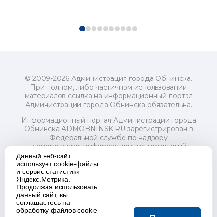
© 2009-2026 Администрация города Обнинска.
При полном, либо частичном использовании
материалов ссылка на информационный портал
Администрации города Обнинска обязательна.
Информационный портал Администрации города
Обнинска ADMOBNINSK.RU зарегистрирован в
Федеральной службе по надзору
в сфере связи, информационных технологий
и массовых коммуникаций (Роскомнадзор) 24 июля
Данный веб-сайт
2018 года.
использует cookie-файлы
и сервис статистики
Свидетельство о регистрации Эл № ФС77-73321
Яндекс.Метрика.
Продолжая использовать
Учредитель: Администрация (исполнительно-
данный сайт, вы
распорядительный орган) городского округа "Город
соглашаетесь на
Обнинск". Главный редактор: Байкова Е.А.
обработку файлов cookie
Адрес электронной почты Редакции: