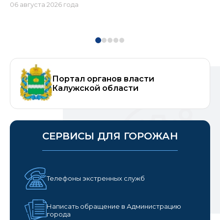
06 августа 2026 года
в 
те
06
Портал органов власти
Калужской области
СЕРВИСЫ ДЛЯ ГОРОЖАН
Телефоны экстренных служб
Написать обращение в Администрацию
города