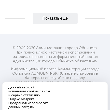
Показать ещё
© 2009-2026 Администрация города Обнинска.
При полном, либо частичном использовании
материалов ссылка на информационный портал
Администрации города Обнинска обязательна.
Информационный портал Администрации города
Обнинска ADMOBNINSK.RU зарегистрирован в
Федеральной службе по надзору
в сфере связи, информационных технологий
и массовых коммуникаций (Роскомнадзор) 24 июля
Данный веб-сайт
2018 года.
использует cookie-файлы
и сервис статистики
Свидетельство о регистрации Эл № ФС77-73321
Яндекс.Метрика.
Продолжая использовать
Учредитель: Администрация (исполнительно-
данный сайт, вы
распорядительный орган) городского округа "Город