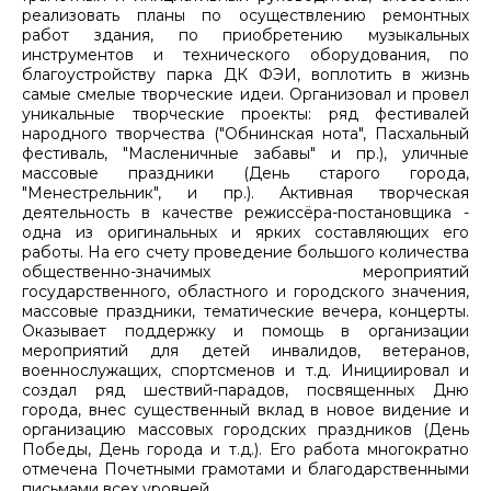
реализовать планы по осуществлению ремонтных
работ здания, по приобретению музыкальных
инструментов и технического оборудования, по
благоустройству парка ДК ФЭИ, воплотить в жизнь
самые смелые творческие идеи. Организовал и провел
уникальные творческие проекты: ряд фестивалей
народного творчества ("Обнинская нота", Пасхальный
фестиваль, "Масленичные забавы" и пр.), уличные
массовые праздники (День старого города,
"Менестрельник", и пр.). Активная творческая
деятельность в качестве режиссёра-постановщика -
одна из оригинальных и ярких составляющих его
работы. На его счету проведение большого количества
общественно-значимых мероприятий
государственного, областного и городского значения,
массовые праздники, тематические вечера, концерты.
Оказывает поддержку и помощь в организации
мероприятий для детей инвалидов, ветеранов,
военнослужащих, спортсменов и т.д. Инициировал и
создал ряд шествий-парадов, посвященных Дню
города, внес существенный вклад в новое видение и
организацию массовых городских праздников (День
Победы, День города и т.д.). Его работа многократно
отмечена Почетными грамотами и благодарственными
письмами всех уровней.