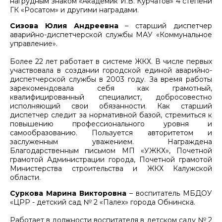
нагрудным знаком «Академик И.В. Курчатов» 4 степени
ГК «Росатом» и другими наградами.
Сизова Юлия Андреевна
– старший диспетчер
аварийно-диспетчерской службы МАУ «Коммунальное
управление».
Более 22 лет работает в системе ЖКХ. В числе первых
участвовала в создании городской единой аварийно-
диспетчерской службы в 2003 году. За время работы
зарекомендовала себя как грамотный,
квалифицированный специалист, добросовестно
исполняющий свои обязанности. Как старший
диспетчер следит за нормативной базой, стремиться к
повышению профессионального уровня и
самообразованию. Пользуется авторитетом и
заслуженным уважением. Награждена
Благодарственным письмом МП «УЖКХ», Почетной
грамотой Администрации города, Почетной грамотой
Министерства строительства и ЖКХ Калужской
области.
Суркова Марина Викторовна
– воспитатель МБДОУ
«ЦРР - детский сад № 2 «Палех» города Обнинска.
Работает в должности воспитателя в детском саду № 2