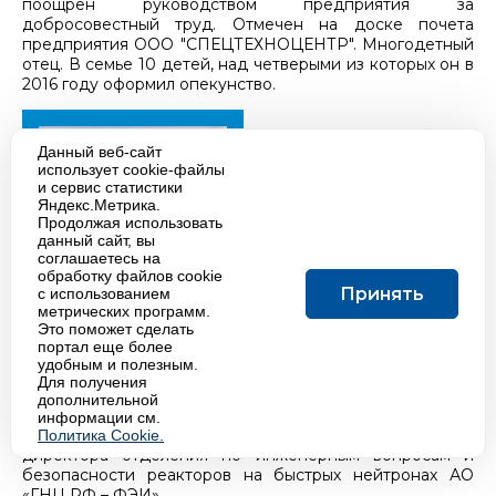
поощрен руководством предприятия за
добросовестный труд. Отмечен на доске почета
предприятия ООО "СПЕЦТЕХНОЦЕНТР". Многодетный
отец. В семье 10 детей, над четверыми из которых он в
2016 году оформил опекунство.
Данный веб-сайт
использует cookie-файлы
и сервис статистики
Яндекс.Метрика.
Продолжая использовать
данный сайт, вы
соглашаетесь на
обработку файлов cookie
Принять
с использованием
метрических программ.
Это поможет сделать
портал еще более
удобным и полезным.
Для получения
дополнительной
информации см.
Камаев Алексей Альфредович
- заместитель
Политика Cookie.
директора отделения по инженерным вопросам и
безопасности реакторов на быстрых нейтронах АО
«ГНЦ РФ – ФЭИ»