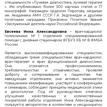
специальности «Лучевая диагностика, лучевая терапия
». Им опубликовано более 300 научных статей и 17
монографий. Награждён орденом Пирогова, медалью
им. Академика АМН СССР Г.А. Зедгенидзе и другими
почётными наградами. Присвоено Почетное Звание
«Заслуженный деятель науки Российской Федерации».
Евсеева Инна Александровна
– врач-кардиолог
поликлиники №1 отделения специализированной
помощи с дневным стационаром ФГБУЗ КБ № 8 ФМБА
России.
Является высококвалифицированным специалистом,
обладающим тремя специальностями: врач-кардиолог,
врач-терапевт и врач функциональной диагностики.
Она отличается профессионализмом,
требовательностью и отзывчивостью, проявляя
доброту и сопереживание к пациентам. Как
заведующая отделением, она активно занимается
повышением квалификации, участвует в конференциях
и семинарах, соблюдает принципы медицинской этики
и деонтологии. Под её руководством отмечено
улучшение качественных и количественных
показателей работы отделения. Инна Александровна
пользуется авторитетом в коллективе и неоднократно