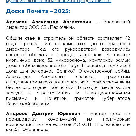
муниципального образования «Город Обнинск»
Доска Почёта – 2025:
Адамсон Александр Августович
– генеральный
директор ООО СЗ «Парковый».
Общий стаж в строительной области составляет 42
года. Прошёл путь от каменщика до генерального
директора. Под его руководством возводились
сложные объекты в городе, такие как 14-этажные
кирпичные дома 52 микрорайона, комплексы жилых
домов в 38 микрорайоне и по ул. Шацкого, в том числе
дома для ветеранов Великой Отечественной войны.
Александр Августович является грамотным
специалистом и руководителем, чей профессионализм
был высоко оценён коллегами. Награждён медалью «За
заслуги в строительстве» и Благодарственными
письмами и Почётной грамотой Губернатора
Калужской области.
Андреев Дмитрий Юрьевич
– мастер цеха по
производству конструкций из полимерных
композиционных материалов АО «ОНПП «Технология»
им. А.Г. Ромашина».