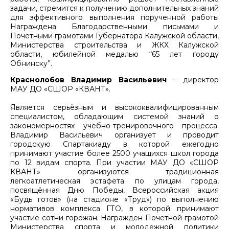
задачи, стремится к получению дополнительных знаний
для эффективного выполнения порученной работы
Награждена Благодарственными письмами и
Почётными грамотами Губернатора Калужской области,
Министерства строительства и ЖКХ Калужской
области, юбилейной медалью “65 лет городу
Обнинску”.
Краснолобов Владимир Васильевич
– директор
МАУ ДО «СШОР «КВАНТ».
Является серьёзным и высококвалифицированным
специалистом, обладающим системой знаний о
закономерностях учебно-тренировочного процесса.
Владимир Васильевич организует и проводит
городскую Спартакиаду в которой ежегодно
принимают участие более 2500 учащихся школ города
по 12 видам спорта. При участии МАУ ДО «СШОР
КВАНТ» организуются традиционная
легкоатлетическая эстафета по улицам города,
посвящённая Дню Победы, Всероссийская акция
«Будь готов» (на стадионе «Труд») по выполнению
нормативов комплекса ГТО, в которой принимают
участие сотни горожан. Награжден Почетной грамотой
Министерства спорта и молодежной политики