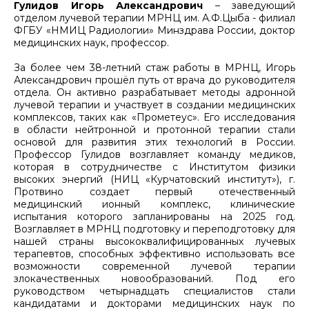
Гулидов Игорь Александрович
– заведующий
отделом лучевой терапии МРНЦ им. А.Ф.Цыба - филиал
ФГБУ «НМИЦ Радиологии» Минздрава России, доктор
медицинских наук, профессор.
За более чем 38-летний стаж работы в МРНЦ, Игорь
Александрович прошёл путь от врача до руководителя
отдела. Он активно разрабатывает методы адронной
лучевой терапии и участвует в создании медицинских
комплексов, таких как «Прометеус». Его исследования
в области нейтронной и протонной терапии стали
основой для развития этих технологий в России.
Профессор Гулидов возглавляет команду медиков,
которая в сотрудничестве с Институтом физики
высоких энергий (НИЦ «Курчатовский институт»), г.
Протвино создает первый отечественный
медицинский ионный комплекс, клинические
испытания которого запланированы на 2025 год.
Возглавляет в МРНЦ подготовку и переподготовку для
нашей страны высококвалифицированных лучевых
терапевтов, способных эффективно использовать все
возможности современной лучевой терапии
злокачественных новообразований. Под его
руководством четырнадцать специалистов стали
кандидатами и докторами медицинских наук по