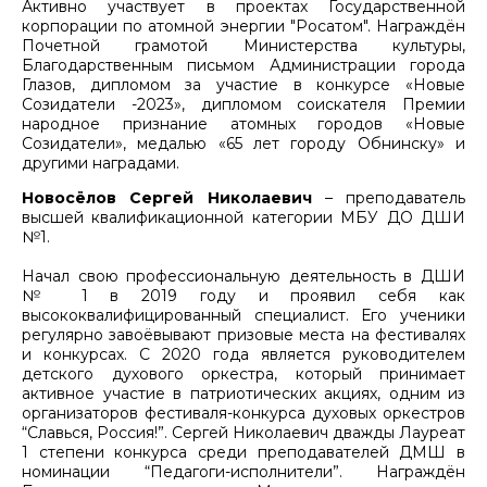
Активно участвует в проектах Государственной
корпорации по атомной энергии "Росатом". Награждён
Почетной грамотой Министерства культуры,
Благодарственным письмом Администрации города
Глазов, дипломом за участие в конкурсе «Новые
Созидатели -2023», дипломом соискателя Премии
народное признание атомных городов «Новые
Созидатели», медалью «65 лет городу Обнинску» и
другими наградами.
Новосёлов Сергей Николаевич
– преподаватель
высшей квалификационной категории МБУ ДО ДШИ
№1.
Начал свою профессиональную деятельность в ДШИ
№ 1 в 2019 году и проявил себя как
высококвалифицированный специалист. Его ученики
регулярно завоёвывают призовые места на фестивалях
и конкурсах. С 2020 года является руководителем
детского духового оркестра, который принимает
активное участие в патриотических акциях, одним из
организаторов фестиваля-конкурса духовых оркестров
“Славься, Россия!”. Сергей Николаевич дважды Лауреат
1 степени конкурса среди преподавателей ДМШ в
номинации “Педагоги-исполнители”. Награждён