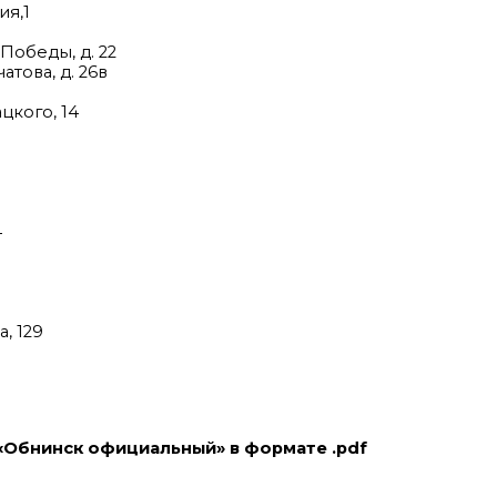
ия,1
Победы, д. 22
това, д. 26в
цкого, 14
4
, 129
«Обнинск официальный» в формате .pdf