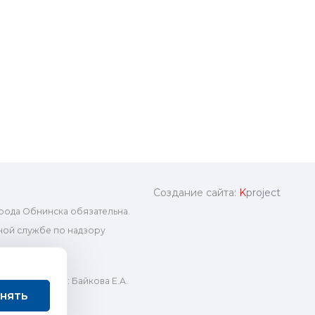
Создание сайта:
K
project
рода Обнинска обязательна.
ой службе по надзору
ный редактор: Байкова Е.А.
нять