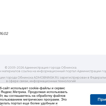
16:02
© 2009-2026 Администрация города Обнинска.
и материалов ссылка на информационный портал Администрации го
ии города Обнинска ADMOBNINSK.RU зарегистрирован в Федеральн
в сфере связи, информационных технологий
ассовых коммуникаций (Роскомнадзор) 24 июля 2018 года.
б-сайт использует cookie-файлы и сервис
Свидетельство о регистрации Эл № ФС77-73321
и Яндекс.Метрика. Продолжая использовать
-распорядительный орган) городского округа "Город Обнинск". Глав
йт, вы соглашаетесь на обработку файлов
ес электронной почты Редакции: redactor@admobninsk.ru
При
использованием метрических программ. Это
Телефон Редакции: +7 (484) 395-85-85
делать портал еще более удобным и
Настоящий ресурс содержит материалы 18+