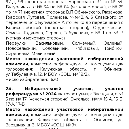
97-Д, 99 (нечетная сторона); Боровская, с 34 по № 54;
Бутурлиных, с № 34 по № 64 (четная сторона), с № 25
по № 71 (нечетная сторона); В.П.Обнинского, Глазанова;
Графская; Луговая, Поленова, №№ 2, 4, 6; Славского, от
пересечения с Бульваром Антоненко до пересечения с
Борисоглебской (нечетная сторона), Студенческая;
Семена Годунова, Серова, Табулевича, с № 1 по № 7
(четная и нечетная сторона).
Переулки: Васильковый, Солнечный, Зеленый,
Новосельский, Соловьиный, Рябиновый, Грибной,
Сиреневый, Малиновый.
Место нахождения участковой избирательной
комиссии
, комиссии референдума и помещения для
голосования: Калужская область, г. Обнинск,
ул.Табулевича, 12, МБОУ «СОШ № 18/2».
Число избирателей: 1620
24. Избирательный участок, участок
референдума № 2024
включает улицы: Звездная, с №
5 по № 17 (нечетная сторона); Энгельса, №№ 15-А, 15-Б,
17-А, 17-Б.
Место нахождения участковой избирательной
комиссии
, комиссии референдума и помещения для
голосования: Калужская область, г. Обнинск, ул.
Звездная, д. 3, МБОУ «СОШ № 9».