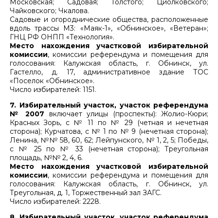
Московская; Садовая; Толстого; Циолковского;
Чайковского; Чкалова.
Садовые и огороднические общества, расположенные
вдоль трассы М3: «Маяк-1», «Обнинское», «Ветеран»;
ГНЦ РФ ОНПП «Технология».
Место нахождения участковой избирательной
комиссии
, комиссии референдума и помещения для
голосования: Калужская область, г. Обнинск, ул.
Гастелло, д. 17, административное здание ТОС
«Поселок «Обнинское».
Число избирателей: 1151.
7. Избирательный участок, участок референдума
№ 2007
включает улицы (проспекты): Жолио-Кюри;
Красных Зорь, с № 11 по № 29 (четная и нечетная
сторона); Курчатова, с № 1 по № 9 (нечетная сторона);
Ленина, №№ 58, 60, 62; Лейпунского, № 1, 2, 5; Победы,
с № 25 по № 33 (нечетная сторона); Треугольная
площадь, №№ 2, 4, 6.
Место нахождения участковой избирательной
комиссии
, комиссии референдума и помещения для
голосования: Калужская область, г. Обнинск, ул.
Треугольная, д. 1, Торжественный зал ЗАГС.
Число избирателей: 2228.
8. Избирательный участок, участок референдума