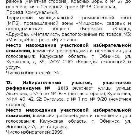
района (нечетная сторона), Красных Зорь, с № 37 до
пересечения с Северной, кроме № 38; Северная.
Проезд Коммунальный.
Территории муниципальной промышленной зоны
(МПЗ), промышленной зоны «Мишково», садовых и
огороднических обществ «Берёзка», «Кварц»,
«Дружба», «Металлист», расположенные по трассе М3;
«Маяк», «Электрон», «Кристалл».
Место нахождения участковой избирательной
комиссии
, комиссии референдума и помещения для
голосования: Калужская область, г. Обнинск, ул.
Курчатова, д. 39, ГАОУ СПО «Колледж технологий и
услуг».
Число избирателей: 1741.
13. Избирательный участок, участников
референдума № 2013
включает улицы: улицы:
Аксенова, с № 4 по № 18-Б (чётная сторона); Курчатова,
№№ 40, 42, 52; Энгельса, с № 1 по № 9/20 (нечётная
сторона).
Место нахождения участковой избирательной
комиссии
, комиссии референдума и помещения для
голосования: Калужская область, г. Обнинск, ул.
Энгельса, 2-А, Центр досуга.
Число избирателей: 2999.