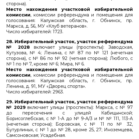
сторона).
Место нахождения участковой избирательной
комиссии
, комиссии референдума и помещения для
голосования: Калужская область, г. Обнинск, пр.
Маркса, д. 56, МУ «Клуб ветеранов».
Число избирателей: 1723.
28. Избирательный участок, участок референдума
№ 2028
включает улицы (проспекты): Заводская,
Кутузова, № 4; Ленина, с № 87 по № 121 (нечетная
сторона), с № 86 по № 92 (четная сторона); Любого, с
№ 1 по № 7, кроме № 6; Мира, № 6.
Место нахождения участковой избирательной
комиссии
, комиссии референдума и помещения для
голосования: Калужская область, г. Обнинск, пр.
Ленина, д. 91, МУ «Дворец спорта».
Число избирателей: 2963.
29. Избирательный участок, участок референдума
№ 2029
включает улицы (проспекты): Маркса, с № 97
до пересечения с улицей Кабицынской;
Борисоглебская, с № 1-А до № 9-А/3 и № № 111, 113-А
(нечетная сторона); Боровская, с № 11 по № 32,
Бутурлиных, с № 1 до № 28, кроме 25, 27; Иноземцева,
Самсоновская; Усадебная.