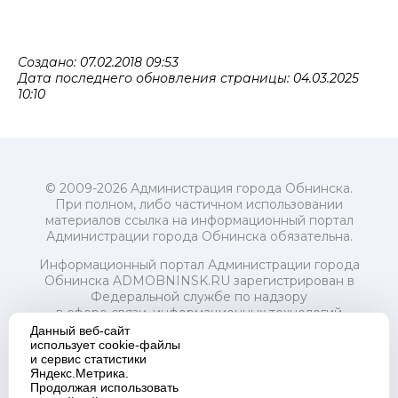
Создано: 07.02.2018 09:53
Дата последнего обновления страницы: 04.03.2025
10:10
© 2009-2026 Администрация города Обнинска.
При полном, либо частичном использовании
материалов ссылка на информационный портал
Администрации города Обнинска обязательна.
Информационный портал Администрации города
Обнинска ADMOBNINSK.RU зарегистрирован в
Федеральной службе по надзору
в сфере связи, информационных технологий
и массовых коммуникаций (Роскомнадзор) 24 июля
Данный веб-сайт
2018 года.
использует cookie-файлы
и сервис статистики
Свидетельство о регистрации Эл № ФС77-73321
Яндекс.Метрика.
Продолжая использовать
Учредитель: Администрация (исполнительно-