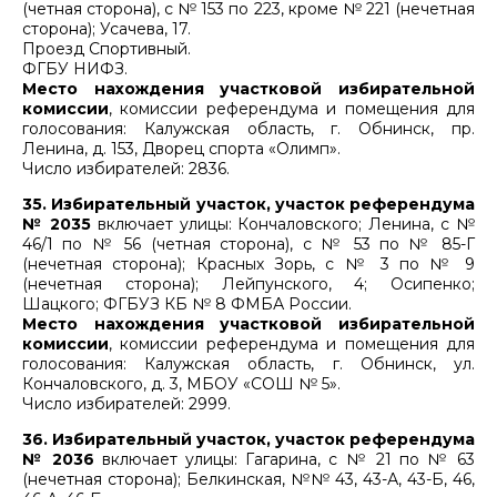
(четная сторона), с № 153 по 223, кроме № 221 (нечетная
сторона); Усачева, 17.
Проезд Спортивный.
ФГБУ НИФЗ.
Место нахождения участковой избирательной
комиссии
, комиссии референдума и помещения для
голосования: Калужская область, г. Обнинск, пр.
Ленина, д. 153, Дворец спорта «Олимп».
Число избирателей: 2836.
35. Избирательный участок, участок референдума
№ 2035
включает улицы: Кончаловского; Ленина, с №
46/1 по № 56 (четная сторона), с № 53 по № 85-Г
(нечетная сторона); Красных Зорь, с № 3 по № 9
(нечетная сторона); Лейпунского, 4; Осипенко;
Шацкого; ФГБУЗ КБ № 8 ФМБА России.
Место нахождения участковой избирательной
комиссии
, комиссии референдума и помещения для
голосования: Калужская область, г. Обнинск, ул.
Кончаловского, д. 3, МБОУ «СОШ № 5».
Число избирателей: 2999.
36. Избирательный участок, участок референдума
№ 2036
включает улицы: Гагарина, с № 21 по № 63
(нечетная сторона); Белкинская, №№ 43, 43-А, 43-Б, 46,