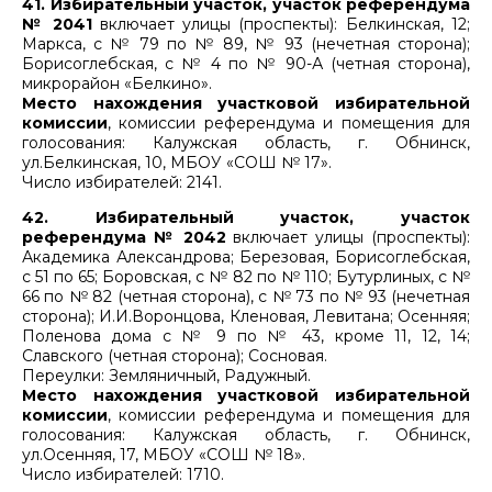
41. Избирательный участок, участок референдума
№ 2041
включает улицы (проспекты): Белкинская, 12;
Маркса, с № 79 по № 89, № 93 (нечетная сторона);
Борисоглебская, с № 4 по № 90-А (четная сторона),
микрорайон «Белкино».
Место нахождения участковой избирательной
комиссии
, комиссии референдума и помещения для
голосования: Калужская область, г. Обнинск,
ул.Белкинская, 10, МБОУ «СОШ № 17».
Число избирателей: 2141.
42. Избирательный участок, участок
референдума № 2042
включает улицы (проспекты):
Академика Александрова; Березовая, Борисоглебская,
с 51 по 65; Боровская, с № 82 по № 110; Бутурлиных, с №
66 по № 82 (четная сторона), с № 73 по № 93 (нечетная
сторона); И.И.Воронцова, Кленовая, Левитана; Осенняя;
Поленова дома с № 9 по № 43, кроме 11, 12, 14;
Славского (четная сторона); Сосновая.
Переулки: Земляничный, Радужный.
Место нахождения участковой избирательной
комиссии
, комиссии референдума и помещения для
голосования: Калужская область, г. Обнинск,
ул.Осенняя, 17, МБОУ «СОШ № 18».
Число избирателей: 1710.