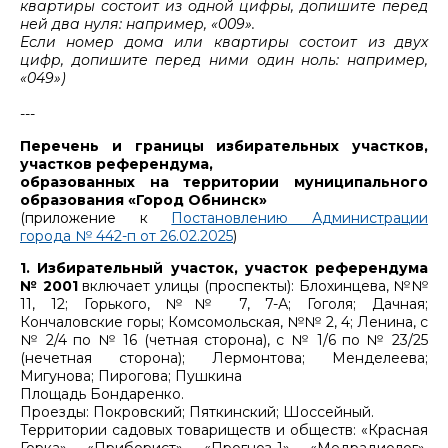
квартиры состоит из одной цифры, допишите перед
ней два нуля: например, «009».
Если номер дома или квартиры состоит из двух
цифр, допишите перед ними один ноль: например,
«049»)
---
Перечень и границы избирательных участков,
участков референдума,
образованных на территории муниципального
образования «Город Обнинск»
(приложение к
Постановлению Администрации
города № 442-п от 26.02.2025
)
1. Избирательный участок, участок референдума
№ 2001
включает улицы (проспекты): Блохинцева, №№
11, 12; Горького, №№ 7, 7-А; Гоголя; Дачная;
Кончаловские горы; Комсомольская, №№ 2, 4; Ленина, с
№ 2/4 по № 16 (четная сторона), с № 1/6 по № 23/25
(нечетная сторона); Лермонтова; Менделеева;
Мигунова; Пирогова; Пушкина
Площадь Бондаренко.
Проезды: Покровский; Пяткинский; Шоссейный.
Территории садовых товариществ и обществ: «Красная