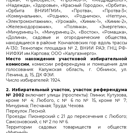
Горка», «Приборист», «Прогноз-1», «Медрадиолог»,
«Надежда», «Здоровье», «Красный Городок», «Орбита»,
«Орбита ВНИИГМИ», «Протва», «Протва-3»;
«Коммунальник», «Родник», «Родничок», «Нептун»,
«Электромонтажник», «Урожай», «Химик-1», «Химик-2»,
«Железнодорожник», «Полянка», «Энергетик»,
«Мичуринец-1», «Мичуринец-2», «Восток», «Ромашка»,
«Долина», садовые и огороднические общества,
находящиеся в районе Кончаловских гор вдоль трассы
А-130; Технопарк площадка № 2, ВНИИ РАЭ; ГНЦ РФ-
НИФХИ им.Карпова; ООО «Калугаэнерго».
Место нахождения участковой избирательной
комиссии
, комиссии референдума и помещения для
голосования: Калужская область, г. Обнинск, ул.
Ленина, д. 15, ДК ФЭИ.
Число избирателей: 1924.
2. Избирательный участок, участок референдума
№ 2002
включает улицы (проспекты): Глинки; Кутузова,
кроме № 4; Любого, с № 6 по № 15, кроме № 7;
Мичурина; Песчаная; Труда; Чехова.
Переулок Лесной.
Проезды: Пионерский с 21 до пересечения с Любого;
Самсоновский, с № 2 по № 6.
Территории садовых товариществ и обществ:
«Мирный».