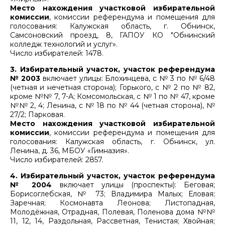
Место нахождения участковой избирательной
комиссии
, комиссии референдума и помещения для
голосования: Калужская область, г. Обнинск,
Самсоновский проезд, 8, ГАПОУ КО "Обнинский
колледж технологий и услуг».
Число избирателей: 1478.
3. Избирательный участок, участок референдума
№ 2003
включает улицы: Блохинцева, с № 3 по № 6/48
(четная и нечетная сторона); Горького, c № 2 по № 82,
кроме №№ 7, 7-А; Комсомольская, с № 1 по № 47, кроме
№№ 2, 4; Ленина, с № 18 по № 44 (четная сторона), №
27/2; Парковая.
Место нахождения участковой избирательной
комиссии
, комиссии референдума и помещения для
голосования: Калужская область, г. Обнинск, ул.
Ленина, д. 36, МБОУ «Гимназия».
Число избирателей: 2857.
4. Избирательный участок, участок референдума
№ 2004
включает улицы (проспекты): Беговая;
Борисоглебская, № 73; Владимира Малых; Еловая;
Заречная; Космонавта Леонова; Листопадная,
Молодёжная, Отрадная, Полевая, Поленова дома №№
11, 12, 14, Раздольная, Рассветная, Тенистая; Хвойная;