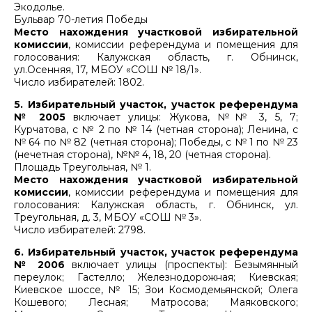
Экодолье.
Бульвар 70-летия Победы
Место нахождения участковой избирательной
комиссии
, комиссии референдума и помещения для
голосования: Калужская область, г. Обнинск,
ул.Осенняя, 17, МБОУ «СОШ № 18/1».
Число избирателей: 1802.
5. Избирательный участок, участок референдума
№ 2005
включает улицы: Жукова, №№ 3, 5, 7;
Курчатова, с № 2 по № 14 (четная сторона); Ленина, с
№ 64 по № 82 (четная сторона); Победы, с № 1 по № 23
(нечетная сторона), №№ 4, 18, 20 (четная сторона).
Площадь Треугольная, № 1.
Место нахождения участковой избирательной
комиссии
, комиссии референдума и помещения для
голосования: Калужская область, г. Обнинск, ул.
Треугольная, д. 3, МБОУ «СОШ № 3».
Число избирателей: 2798.
6. Избирательный участок, участок референдума
№ 2006
включает улицы (проспекты): Безымянный
переулок; Гастелло; Железнодорожная; Киевская;
Киевское шоссе, № 15; Зои Космодемьянской; Олега
Кошевого; Лесная; Матросова; Маяковского;