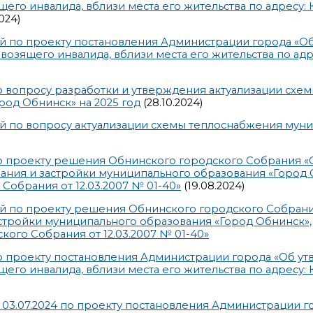
го инвалида, вблизи места его жительства по адресу: 
024)
ий по проекту постановления Администрации города «О
озящего инвалида, вблизи места его жительства по адр
 вопросу разработки и утверждения актуализации схе
од Обнинск» на 2025 год
(28.10.2024)
ий по вопросу актуализации схемы теплоснабжения мун
о проекту решения Обнинского городского Собрания «
ния и застройки муниципального образования «Город 
обрания от 12.03.2007 № 01-40»
(19.08.2024)
ий по проекту решения Обнинского городского Собран
стройки муниципального образования «Город Обнинск»,
го Собрания от 12.03.2007 № 01-40»
 проекту постановления Администрации города «Об у
го инвалида, вблизи места его жительства по адресу: 
 03.07.2024 по проекту постановления Администрации г