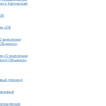
есу: Калужская
Об
ия «Об
О внесении
Обнинск»,
ия «О внесении
род Обнинск»,
овый период
лановый
тверждении