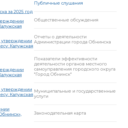
Публичные слушания
ка за 2025 год
Общественные обсуждения
тверждении
Калужская
Отчеты о деятельности
б утверждении
Администрации города Обнинска
есу: Калужская
Показатели эффективности
деятельности органов местного
самоуправления городского округа
тверждении
"Город Обнинск"
Калужская
б утверждении
Муниципальные и государственные
есу: Калужская
услуги
ении
Законодательная карта
Обнинск»,