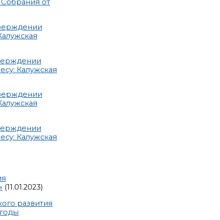
 Собрания от
тверждении
Калужская
тверждении
есу: Калужская
тверждении
Калужская
тверждении
есу: Калужская
ия
»
(11.01.2023)
кого развития
 годы