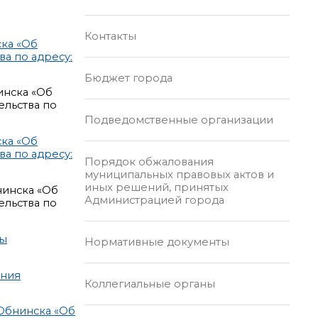
Контакты
ка «Об
а по адресу:
Бюджет города
инска «Об
ельства по
Подведомственные организации
ка «Об
а по адресу:
Порядок обжалования
муниципальных правовых актов и
иных решений, принятых
нинска «Об
Администрацией города
ельства по
мы
Нормативные документы
ения
Коллегиальные органы
Обнинска «Об