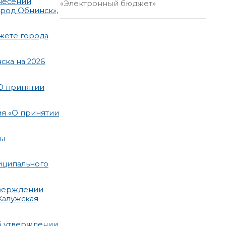
несении
«Электронный бюджет»
род Обнинск»,
жете города
ска на 2026
О принятии
ия «О принятии
мы
иципального
тверждении
Калужская
б утверждении