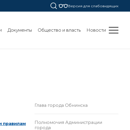
Версия для слабовидящих
и
Документы
Общество и власть
Новости
Глава города Обнинска
Полномочия Администрации
и правилам
города