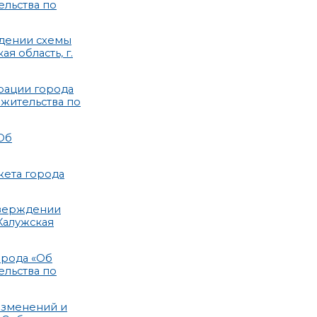
ельства по
ждении схемы
я область, г.
рации города
жительства по
Об
жета города
тверждении
Калужская
орода «Об
ельства по
изменений и