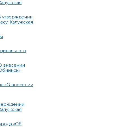
Калужская
б утверждении
есу: Калужская
мы
иципального
О внесении
Обнинск»,
ия «О внесении
тверждении
Калужская
орода «Об