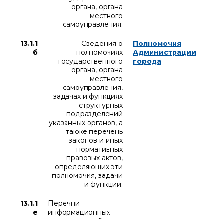
органа, органа
местного
самоуправления;
13.1.1
Сведения о
Полномочия
б
полномочиях
Администрации
государственного
города
органа, органа
местного
самоуправления,
задачах и функциях
структурных
подразделений
указанных органов, а
также перечень
законов и иных
нормативных
правовых актов,
определяющих эти
полномочия, задачи
и функции;
13.1.1
Перечни
е
информационных