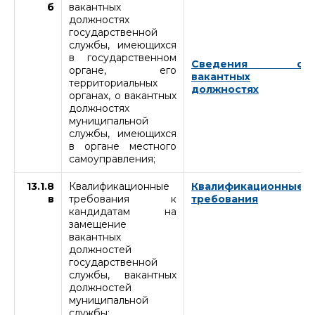
б
вакантных
должностях
государственной
службы, имеющихся
в государственном
Сведения о
органе, его
вакантных
территориальных
должностях
органах, о вакантных
должностях
муниципальной
службы, имеющихся
в органе местного
самоуправления;
13.1.8
Квалификационные
Квалификационные
в
требования к
требования
кандидатам на
замещение
вакантных
должностей
государственной
службы, вакантных
должностей
муниципальной
службы;