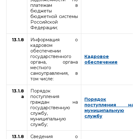
платежам в
бюджеты
бюджетной системы
Российской
Федерации;
13.1.8
Информация о
кадровом
обеспечении
государственного
Кадровое
органа, органа
обеспечение
местного
самоуправления, в
том числе:
13.1.8
Порядок
а
поступления
Порядок
граждан на
поступления на
государственную
муниципальную
службу,
службу
муниципальную
службу;
13.1.8
Сведения о