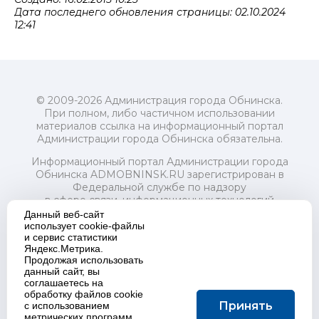
Дата последнего обновления страницы: 02.10.2024
12:41
© 2009-2026 Администрация города Обнинска.
При полном, либо частичном использовании
материалов ссылка на информационный портал
Администрации города Обнинска обязательна.
Информационный портал Администрации города
Обнинска ADMOBNINSK.RU зарегистрирован в
Федеральной службе по надзору
в сфере связи, информационных технологий
и массовых коммуникаций (Роскомнадзор) 24 июля
Данный веб-сайт
2018 года.
использует cookie-файлы
и сервис статистики
Свидетельство о регистрации Эл № ФС77-73321
Яндекс.Метрика.
Продолжая использовать
Учредитель: Администрация (исполнительно-
данный сайт, вы
распорядительный орган) городского округа "Город
соглашаетесь на
Обнинск". Главный редактор: Байкова Е.А.
обработку файлов cookie
Адрес электронной почты Редакции:
Принять
с использованием
redactor@admobninsk.ru
метрических программ.