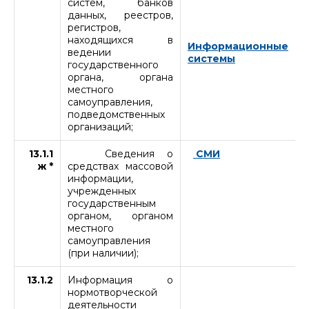
систем, банков
данных, реестров,
регистров,
находящихся в
Информационные
ведении
системы
государственного
органа, органа
местного
самоуправления,
подведомственных
организаций;
13.1.1
Сведения о
СМИ
ж *
средствах массовой
информации,
учрежденных
государственным
органом, органом
местного
самоуправления
(при наличии);
13.1.2
Информация о
нормотворческой
деятельности