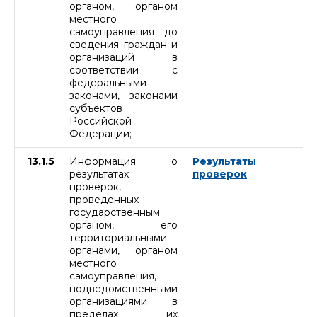
органом, органом
местного
самоуправления до
сведения граждан и
организаций в
соответствии с
федеральными
законами, законами
субъектов
Российской
Федерации;
13.1.5
Информация о
Результаты
результатах
проверок
проверок,
проведенных
государственным
органом, его
территориальными
органами, органом
местного
самоуправления,
подведомственными
организациями в
пределах их