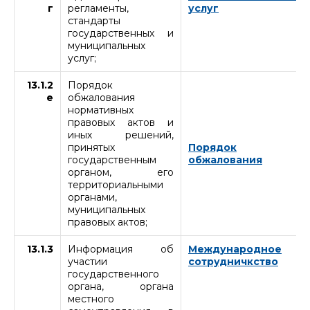
г
регламенты,
услуг
стандарты
государственных и
муниципальных
услуг;
13.1.2
Порядок
е
обжалования
нормативных
правовых актов и
иных решений,
принятых
Порядок
государственным
обжалования
органом, его
территориальными
органами,
муниципальных
правовых актов;
13.1.3
Информация об
Международное
участии
сотрудничкство
государственного
органа, органа
местного