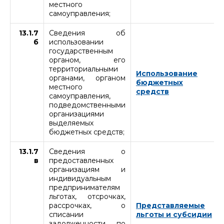
местного
самоуправления;
13.1.7
Сведения об
б
использовании
государственным
органом, его
территориальными
Использование
органами, органом
бюджетных
местного
средств
самоуправления,
подведомственными
организациями
выделяемых
бюджетных средств;
13.1.7
Сведения о
в
предоставленных
организациям и
индивидуальным
предпринимателям
льготах, отсрочках,
рассрочках, о
Представляемые
списании
льготы и субсидии
задолженности по