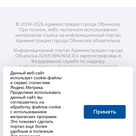
© 2009-2026 Администрация города Обнинска.
При полном, либо частичном использовании
материалов ссылка на информационный портал
Администрации города Обнинска обязательна.
Информационный портал Администрации города
Обнинска ADMOBNINSK.RU зарегистрирован в
Федеральной службе по надзору
в сфере связи, информационных технологий
и массовых коммуникаций (Роскомнадзор) 24 июля
Данный веб-сайт
2018 года.
использует cookie-файлы
и сервис статистики
Свидетельство о регистрации Эл № ФС77-73321
Яндекс.Метрика.
Продолжая использовать
Учредитель: Администрация (исполнительно-
данный сайт, вы
распорядительный орган) городского округа "Город
соглашаетесь на
Обнинск". Главный редактор: Байкова Е.А.
обработку файлов cookie
Адрес электронной почты Редакции:
Принять
с использованием
redactor@admobninsk.ru
метрических программ.
Телефон Редакции: +7 (484) 395-85-85
Это поможет сделать
Настоящий ресурс содержит материалы 18+
портал еще более
Политика в отношении обработки персональных
удобным и полезным.