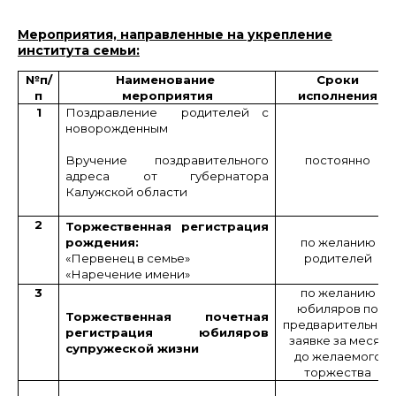
Мероприятия, направленные на укрепление
института семьи:
№
п/
Наименование
Сроки
п
мероприятия
исполнения
1
Поздравление родителей с
новорожденным
Вручение поздравительного
п
остоянно
адреса от губернатора
Калужской области
2
Торжественная регистрация
рождения:
по желанию
«Первенец в семье»
родителей
«Наречение имени»
3
по желанию
юбиляров по
Торжественная почетная
предварительной
регистрация юбиляров
заявке за месяц
супружеской жизни
до желаемого
торжества