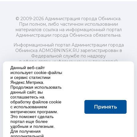
© 2009-2026 Администрация города Обнинска.
При полном, либо частичном использовании
материалов ссылка на информационный портал
Администрации города Обнинска обязательна.
Информационный портал Администрации города
Обнинска ADMOBNINSK.RU зарегистрирован в
Федеральной службе по надзору
в сфере связи, информационных технологий
и массовых коммуникаций (Роскомнадзор) 24 июля
Данный веб-сайт
2018 года.
использует cookie-файлы
и сервис статистики
Свидетельство о регистрации Эл № ФС77-73321
Яндекс.Метрика.
Продолжая использовать
Учредитель: Администрация (исполнительно-
данный сайт, вы
распорядительный орган) городского округа "Город
соглашаетесь на
Обнинск". Главный редактор: Байкова Е.А.
обработку файлов cookie
Адрес электронной почты Редакции:
Принять
с использованием
redactor@admobninsk.ru
метрических программ.
Телефон Редакции: +7 (484) 395-85-85
Это поможет сделать
Настоящий ресурс содержит материалы 18+
портал еще более
Политика в отношении обработки персональных
удобным и полезным.
Для получения
данных
дополнительной