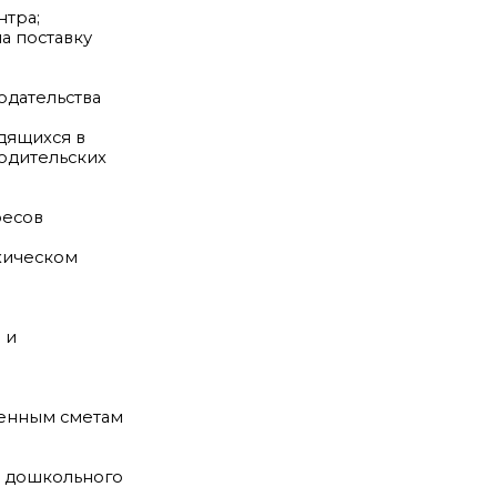
нтра;
а поставку
одательства
дящихся в
родительских
ресов
ихическом
 и
денным сметам
й дошкольного