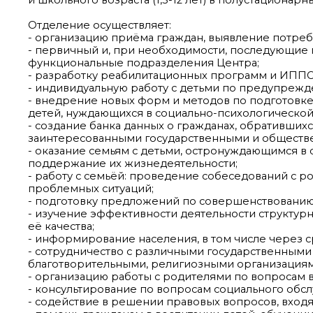
Отделение осуществляет:
- организацию приёма граждан, выявление потребн
- первичный и, при необходимости, последующие
функциональные подразделения Центра;
- разработку реабилитационных программ и ИППС
- индивидуальную работу с детьми по предупрежд
- внедрение новых форм и методов по подготовк
детей, нуждающихся в социально-психологической
- создание банка данных о гражданах, обративши
заинтересованными государственными и обществ
- оказание семьям с детьми, остронуждающимся в
поддержание их жизнедеятельности;
- работу с семьёй: проведение собеседований с 
проблемных ситуаций;
- подготовку предложений по совершенствованию
- изучение эффективности деятельности структу
её качества;
- информирование населения, в том числе через с
- сотрудничество с различными государственным
благотворительными, религиозными организациям
- организацию работы с родителями по вопросам в
- консультирование по вопросам социального обс
- содействие в решении правовых вопросов, вход