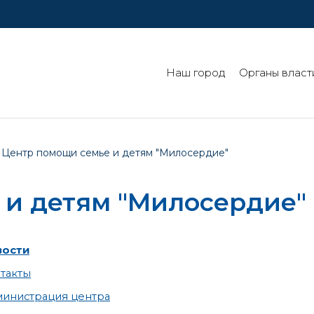
Наш город
Органы власт
Центр помощи семье и детям "Милосердие"
 и детям "Милосердие"
вости
такты
инистрация центра