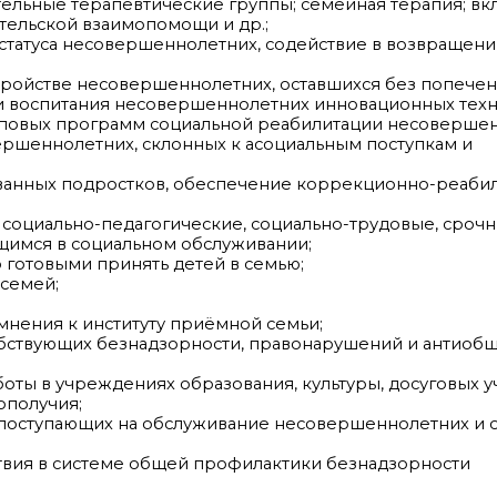
ельные терапевтические группы; семейная терапия; в
тельской взаимопомощи и др.;
 статуса несовершеннолетних, содействие в возвращен
стройстве несовершеннолетних, оставшихся без попече
 и воспитания несовершеннолетних инновационных техн
упповых программ социальной реабилитации несовершен
ершеннолетних, склонных к асоциальным поступкам и
ованных подростков, обеспечение коррекционно-реаби
 социально-педагогические, социально-трудовые, сроч
имся в социальном обслуживании;
 готовыми принять детей в семью;
 семей;
нения к институту приёмной семьи;
собствующих безнадзорности, правонарушений и антиоб
боты в учреждениях образования, культуры, досуговых 
ополучия;
поступающих на обслуживание несовершеннолетних и 
вия в системе общей профилактики безнадзорности