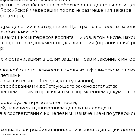
тративно-хозяйственного обеспечения деятельности Це
 Российской Федерации порядке размещения заказов н
жд Центра;
одразделений и сотрудников Центра по вопросам закон
х обязанностей;
и законных интересов воспитанников, в том числе, нахо
 в подготовке документов для лишения (ограничения) 
р;
ях и организациях в целях защиты прав и законных инте
головной ответственности виновных в физическом и пс
летними;
зъяснительные беседы, консультации);
и с требованиями действующего законодательства;
своевременным и правильным оформлением документов
роки бухгалтерской отчетности;
тей, наличием и движением денежных средств;
в в соответствии с их целевым назначением по утверж
 социальной реабилитации, социальной адаптации дете
ых условиях.