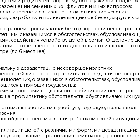
и детей и родителей здоровому образу жизни, поддерж
 разрешении семейных конфликтов и иных вопросов;
ологические и социально-педагогические условия;
и, разработку и проведение циклов бесед, «круглых ст
лью ранней профилактики безнадзорности несовершен
тним, оказавшимся в обстоятельствах, обусловливающ
ям, содействия устройству детей в семьи. Отделение де
ации несовершеннолетних дошкольного и школьного во
ре (до 6 месяцев).
циальную дезадаптацию несовершеннолетних;
бенностей личностного развития и поведения несовер
ннолетних, оказавшихся в обстоятельствах, обусловли
ющихся в помощи государства;
рамм и программ социальной реабилитации несовершен
 на профилактику обстоятельств, обусловливающих ну
тних, включение их в учебную, трудовую, познавательн
ивания;
условий для переосмысления ребенком своей ситуации 
абилитации детей с различными формами дезадаптации;
нсультирование; организация семинаров, тренингов, ле