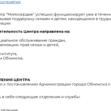
роприятия
тр “Милосердие” успешно функционирует уже в течение
зывая поддержку семьям и детям, находящимся в труд
уации.
тельность Центра направлена на:
оциальное обслуживание граждан,
еализацию прав семьи и детей,
нститута,
м Обнинска,
.
ЛЕНИЯ ЦЕНТРА
ю к постановлению Администрации города Обнинска от 
 в себя следующие отделения и службы:
тделение;