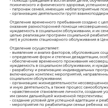
- помощь гражданам в воспитании детей, обучени
психического и физического здоровья, успешном
- патронаж семей, имеющих неблагоприятные псих
- организацию деятельности групп взаимоподдержк
Отделение временного пребывания создано с це
оказание разносторонней помощи несовершенноле
нуждаемость в социальном обслуживании, и их семь
целью реализации программ социальной реабилит
лет) в условиях стационарного обслуживания в Цент
Отделение осуществляет:
- выявление и анализ факторов, обусловивших со
- определение форм и степени дезадаптации, осо
- обеспечение временного проживания несоверше
нуждаемость в социальном обслуживании, и нужда
- разработку и реализацию индивидуальных прог
включающих комплекс мероприятий, направленных
социальном обслуживании;
- организацию жизнедеятельности несовершенноле
и иную деятельность, а также процесс самообслуж
- нравственное становление личности, создание 
им самим дальнейшей жизненной перспективы;
- создание условий для успешной адаптации и ре
- мероприятия по реабилитации семьи ребенка: ко