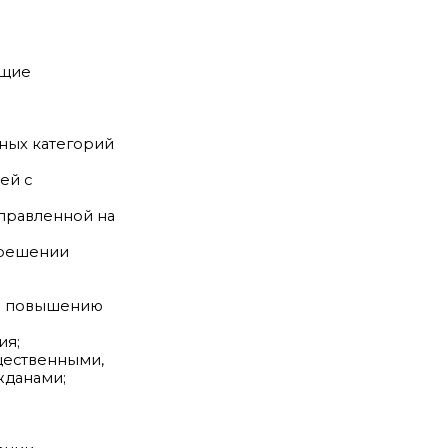
ющие
ных категорий
ей с
аправленной на
 решении
по повышению
ия;
щественными,
жданами;