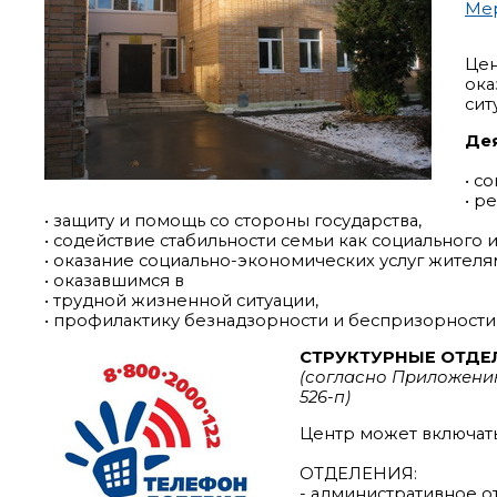
Ме
Цен
ока
сит
Дея
• с
• р
• защиту и помощь со стороны государства,
• содействие стабильности семьи как социального и
• оказание социально-экономических услуг жителя
• оказавшимся в
• трудной жизненной ситуации,
• профилактику безнадзорности и беспризорности
СТРУКТУРНЫЕ ОТДЕ
(согласно Приложени
526-п)
Центр может включать
ОТДЕЛЕНИЯ:
- административное о