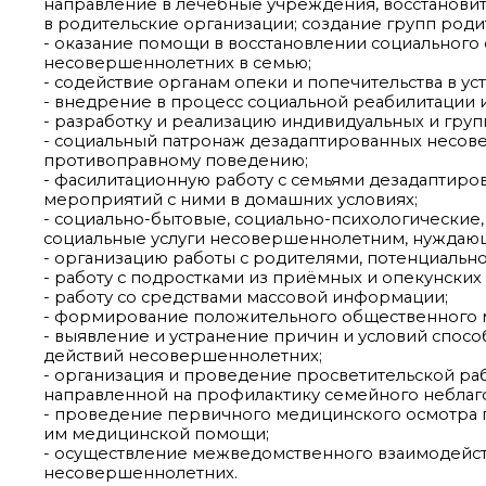
направление в лечебные учреждения, восстановит
в родительские организации; создание групп роди
- оказание помощи в восстановлении социального
несовершеннолетних в семью;
- содействие органам опеки и попечительства в у
- внедрение в процесс социальной реабилитации
- разработку и реализацию индивидуальных и гр
- социальный патронаж дезадаптированных несов
противоправному поведению;
- фасилитационную работу с семьями дезадаптир
мероприятий с ними в домашних условиях;
- социально-бытовые, социально-психологические,
социальные услуги несовершеннолетним, нуждающ
- организацию работы с родителями, потенциально
- работу с подростками из приёмных и опекунских
- работу со средствами массовой информации;
- формирование положительного общественного м
- выявление и устранение причин и условий спо
действий несовершеннолетних;
- организация и проведение просветительской ра
направленной на профилактику семейного неблаг
- проведение первичного медицинского осмотра 
им медицинской помощи;
- осуществление межведомственного взаимодейст
несовершеннолетних.