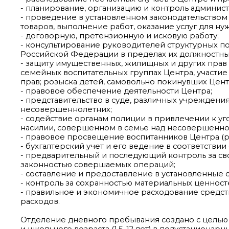
- планирование, организацию и контроль админис
- проведение в установленном законодательством
товаров, выполнение работ, оказание услуг для ну
- договорную, претензионную и исковую работу;
- консультирование руководителей структурных п
Российской Федерации в пределах их должностны
- защиту имущественных, жилищных и других прав 
семейных воспитательных группах Центра, участие
прав; розыска детей, самовольно покинувших Цент
- правовое обеспечение деятельности Центра;
- представительство в суде, различных учреждени
несовершеннолетних;
- содействие органам полиции в привлечении к у
насилии, совершенном в семье над несовершенно
- правовое просвещение воспитанников Центра (ра
- бухгалтерский учет и его ведение в соответстви
- предварительный и последующий контроль за 
законностью совершаемых операций;
- составление и предоставление в установленные с
- контроль за сохранностью материальных ценнос
- правильное и экономичное расходование средст
расходов.
Отделение дневного пребывания создано с целью
и школьного возраста (1,5-12 лет) в полустационарн