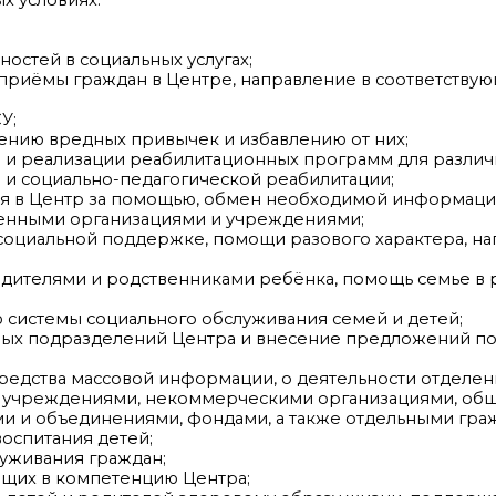
остей в социальных услугах;
 приёмы граждан в Центре, направление в соответству
У;
ению вредных привычек и избавлению от них;
е и реализации реабилитационных программ для различ
 и социально-педагогической реабилитации;
хся в Центр за помощью, обмен необходимой информаци
енными организациями и учреждениями;
 социальной поддержке, помощи разового характера, н
родителями и родственниками ребёнка, помощь семье в
 системы социального обслуживания семей и детей;
рных подразделений Центра и внесение предложений 
редства массовой информации, о деятельности отделен
и учреждениями, некоммерческими организациями, об
и и объединениями, фондами, а также отдельными гра
оспитания детей;
луживания граждан;
ящих в компетенцию Центра;