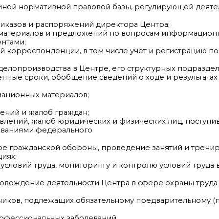
диной нормативной правовой базы, регулирующей деяте
риказов и распоряжений директора Центра;
х материалов и предложений по вопросам информацион
нтами;
ей корреспонденции, в том числе учёт и регистрацию п
делопроизводства в Центре, его структурных подраздел
енные сроки, обобщение сведений о ходе и результата
мационных материалов;
ений и жалоб граждан;
лений, жалоб юридических и физических лиц, поступив
бованиями федерального
ре гражданской обороны, проведение занятий и трени
иях;
условий труда, мониторингу и контролю условий труда 
овождение деятельности Центра в сфере охраны труда 
ников, подлежащих обязательному предварительному (
;
рофессиональных заболеваний;