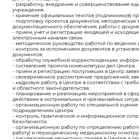
- разработку, внедрение и совершенствование е
учреждения;
- хранение официальных текстов (подлинников) п
- подготовку проектов документов, методически
документационного обеспечения, работы с докуме
- прием, учёт и регистрацию входящей и исходящ
электронным каналам связи;
- методическое руководство работой по ведению 
- контроль за исполнением документов в установл
документов;
- обработку служебной корреспонденции, инфор
- составление проекта номенклатуры дел Центра;
- приём и регистрацию поступивших в Центр заявл
- своевременное рассмотрение предложений, заяв
- кадровую работу в Центре в соответствии с тре
и областного законодательства;
- планирование и реализацию мероприятий в сфе
действиям в экстримальных и чрезвычайных ситуац
- организационную работу по специальной оценке 
подразделениях Центра;
- контроль, практическое и информационное сопр
безопасности;
- организационную работу по определению работ
работу) и периодическому медицинскому осмотру
- расследование несчастных случаев в Центре и п