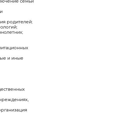
ключение семьи
ии
ния родителей;
ологий;
нолетних;
литационных
ные и иные
щественных
учреждениях,
организация