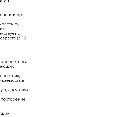
ании
олов» и др.
нолетних,
их
йствует с
зраста (3-18
шеннолетнего;
вающих
нолетних,
ждаемость в
ую, досуговую
и построение
кций;