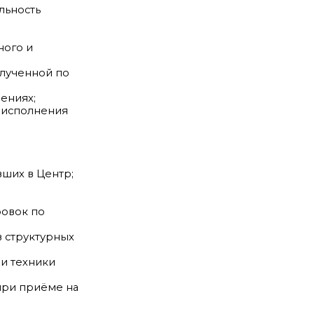
льность
ного и
олученной по
ениях;
х исполнения
ших в Центр;
ровок по
в структурных
и техники
при приёме на