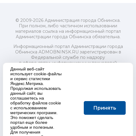
© 2009-2026 Администрация города Обнинска.
При полном, либо частичном использовании
материалов ссылка на информационный портал
Администрации города Обнинска обязательна.
Информационный портал Администрации города
Обнинска ADMOBNINSK.RU зарегистрирован в
Федеральной службе по надзору
в сфере связи, информационных технологий
и массовых коммуникаций (Роскомнадзор) 24 июля
Данный веб-сайт
2018 года.
использует cookie-файлы
и сервис статистики
Свидетельство о регистрации Эл № ФС77-73321
Яндекс.Метрика.
Продолжая использовать
Учредитель: Администрация (исполнительно-
данный сайт, вы
распорядительный орган) городского округа "Город
соглашаетесь на
Обнинск". Главный редактор: Байкова Е.А.
обработку файлов cookie
Адрес электронной почты Редакции:
Принять
с использованием
redactor@admobninsk.ru
метрических программ.
Телефон Редакции: +7 (484) 395-85-85
Это поможет сделать
Настоящий ресурс содержит материалы 18+
портал еще более
Политика в отношении обработки персональных
удобным и полезным.
Для получения
данных