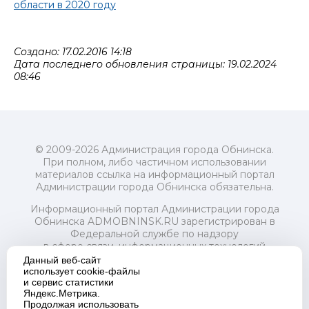
области в 2020 году
Создано: 17.02.2016 14:18
Дата последнего обновления страницы: 19.02.2024
08:46
© 2009-2026 Администрация города Обнинска.
При полном, либо частичном использовании
материалов ссылка на информационный портал
Администрации города Обнинска обязательна.
Информационный портал Администрации города
Обнинска ADMOBNINSK.RU зарегистрирован в
Федеральной службе по надзору
в сфере связи, информационных технологий
и массовых коммуникаций (Роскомнадзор) 24 июля
Данный веб-сайт
2018 года.
использует cookie-файлы
и сервис статистики
Свидетельство о регистрации Эл № ФС77-73321
Яндекс.Метрика.
Продолжая использовать
Учредитель: Администрация (исполнительно-