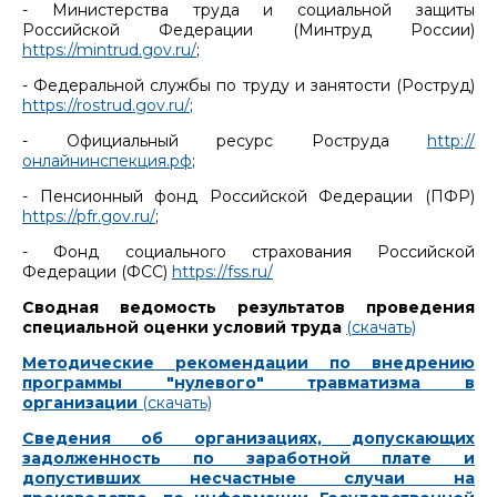
- Министерства труда и социальной защиты
Российской Федерации (Минтруд России)
https://mintrud.gov.ru/
;
- Федеральной службы по труду и занятости (Роструд)
https://rostrud.gov.ru/
;
- Официальный ресурс Роструда
http://
онлайнинспекция.рф
;
- Пенсионный фонд Российской Федерации (ПФР)
https://pfr.gov.ru/
;
- Фонд социального страхования Российской
Федерации (ФСС)
https://fss.ru/
Сводная ведомость результатов проведения
специальной оценки условий труда
(скачать)
Методические рекомендации по внедрению
программы "нулевого" травматизма в
организации
(скачать)
Сведения об организациях, допускающих
задолженность по заработной плате и
допустивших несчастные случаи на