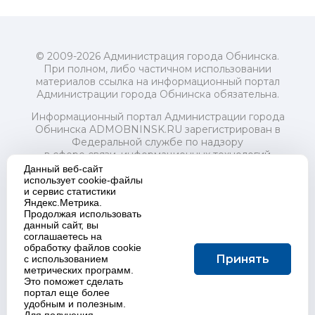
© 2009-2026 Администрация города Обнинска.
При полном, либо частичном использовании
материалов ссылка на информационный портал
Администрации города Обнинска обязательна.
Информационный портал Администрации города
Обнинска ADMOBNINSK.RU зарегистрирован в
Федеральной службе по надзору
в сфере связи, информационных технологий
и массовых коммуникаций (Роскомнадзор) 24 июля
Данный веб-сайт
2018 года.
использует cookie-файлы
и сервис статистики
Свидетельство о регистрации Эл № ФС77-73321
Яндекс.Метрика.
Продолжая использовать
Учредитель: Администрация (исполнительно-
данный сайт, вы
распорядительный орган) городского округа "Город
соглашаетесь на
Обнинск". Главный редактор: Байкова Е.А.
обработку файлов cookie
Адрес электронной почты Редакции:
Принять
с использованием
redactor@admobninsk.ru
метрических программ.
Телефон Редакции: +7 (484) 395-85-85
Это поможет сделать
Настоящий ресурс содержит материалы 18+
портал еще более
Политика в отношении обработки персональных
удобным и полезным.