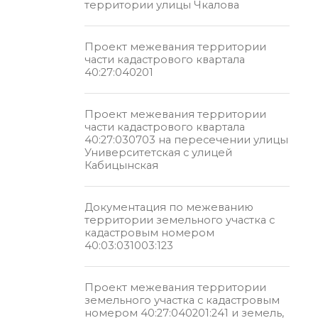
территории улицы Чкалова
Проект межевания территории
части кадастрового квартала
40:27:040201
Проект межевания территории
части кадастрового квартала
40:27:030703 на пересечении улицы
Университетская с улицей
Кабицынская
Документация по межеванию
территории земельного участка с
кадастровым номером
40:03:031003:123
Проект межевания территории
земельного участка с кадастровым
номером 40:27:040201:241 и земель,