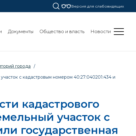
Версия для слабовидящих
и
Документы
Общество и власть
Новости
иторий города
/
участок с кадастровым номером 40:27:040201:434 и
сти кадастрового
емельный участок с
мли государственная