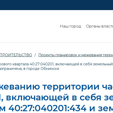
Наш город
Органы власт
СТРОИТЕЛЬСТВО
/
Проекты планировок и межевания терр
вого квартала 40:27:040201, включающей в себя земельный 
азграничена, в городе Обнинске
жеванию территории ча
1, включающей в себя з
 40:27:040201:434 и зе