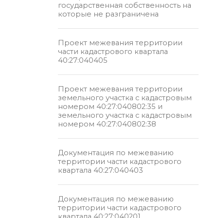
государственная собственность на
которые не разграничена
Проект межевания территории
части кадастрового квартала
40:27:040405
Проект межевания территории
земельного участка с кадастровым
номером 40:27:040802:35 и
земельного участка с кадастровым
номером 40:27:040802:38
Документация по межеванию
территории части кадастрового
квартала 40:27:040403
Документация по межеванию
территории части кадастрового
квартала 40:27:040201