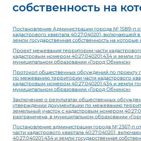
собственность на ко
Постановление Администрации города № 1589-п от
кадастрового квартала 40:27:040201, включающей в
земли государственная собственность на которые
Проект межевания территории части кадастрового 
кадастровым номером 40:27:040201:434 и земли го
муниципальном образовании «Город Обнинск»
Протокол общественных обсуждений по проекту 
по межеванию территории части кадастрового квар
кадастровым номером 40:27:040201:434 и земли го
муниципальном образовании «Город Обнинск»
Заключение о результатах общественных обсужде
утверждении документации по межеванию территор
земельный участок с кадастровым номером 40:27:0
разграничена, в муниципальном образовании «Гор
Постановление администрации города № 2367-п от
части кадастрового квартала 40:27:040201, включ
40:27:040201:434 и земли государственная собстве