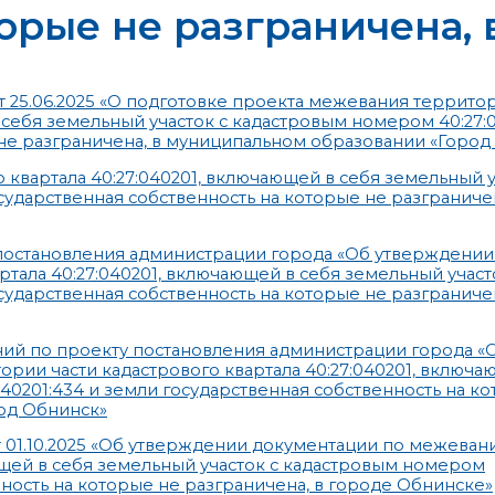
торые не разграничена,
 25.06.2025 «О подготовке проекта межевания территор
 себя земельный участок с кадастровым номером 40:27:0
 не разграничена, в муниципальном образовании «Город
квартала 40:27:040201, включающей в себя земельный у
сударственная собственность на которые не разграничен
постановления администрации города «Об утверждении
тала 40:27:040201, включающей в себя земельный участ
сударственная собственность на которые не разграничен
ний по проекту постановления администрации города «
ии части кадастрового квартала 40:27:040201, включа
40201:434 и земли государственная собственность на к
од Обнинск»
 01.10.2025 «Об утверждении документации по межева
ающей в себя земельный участок с кадастровым номером
нность на которые не разграничена, в городе Обнинске»