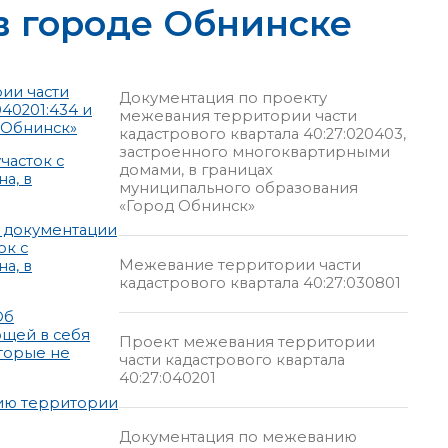
 в городе Обнинске
ии части
Документация по проекту
40201:434 и
межевания территории части
 Обнинск»
кадастрового квартала 40:27:020403,
застроенного многоквартирными
часток с
домами, в границах
а, в
муниципального образования
«Город Обнинск»
 документации
ок с
Межевание территории части
а, в
кадастрового квартала 40:27:030801
Об
ющей в себя
Проект межевания территории
оторые не
части кадастрового квартала
40:27:040201
нию территории
Документация по межеванию