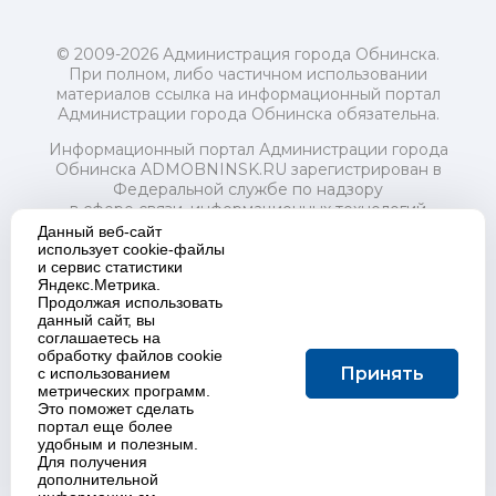
© 2009-2026 Администрация города Обнинска.
При полном, либо частичном использовании
материалов ссылка на информационный портал
Администрации города Обнинска обязательна.
Информационный портал Администрации города
Обнинска ADMOBNINSK.RU зарегистрирован в
Федеральной службе по надзору
в сфере связи, информационных технологий
и массовых коммуникаций (Роскомнадзор) 24 июля
Данный веб-сайт
2018 года.
использует cookie-файлы
и сервис статистики
Свидетельство о регистрации Эл № ФС77-73321
Яндекс.Метрика.
Продолжая использовать
Учредитель: Администрация (исполнительно-
данный сайт, вы
распорядительный орган) городского округа "Город
соглашаетесь на
Обнинск". Главный редактор: Байкова Е.А.
обработку файлов cookie
Адрес электронной почты Редакции:
Принять
с использованием
redactor@admobninsk.ru
метрических программ.
Телефон Редакции: +7 (484) 395-85-85
Это поможет сделать
Настоящий ресурс содержит материалы 18+
портал еще более
Политика в отношении обработки персональных
удобным и полезным.
Для получения
данных
дополнительной