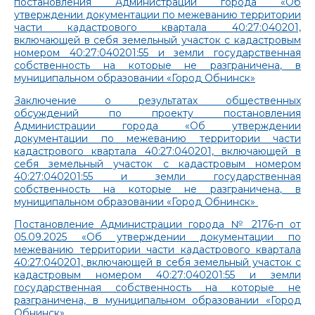
постановления Администрации города «Об
утверждении документации по межеванию территории
части кадастрового квартала 40:27:040201,
включающей в себя земельный участок с кадастровым
номером 40:27:040201:55 и земли государственная
собственность на которые не разграничена, в
муниципальном образовании «Город Обнинск»
Заключение о результатах общественных
обсуждений по проекту постановления
Администрации города «Об утверждении
документации по межеванию территории части
кадастрового квартала 40:27:040201, включающей в
себя земельный участок с кадастровым номером
40:27:040201:55 и земли государственная
собственность на которые не разграничена, в
муниципальном образовании «Город Обнинск»
Постановление Администрации города № 2176-п от
05.09.2025 «Об утверждении документации по
межеванию территории части кадастрового квартала
40:27:040201, включающей в себя земельный участок с
кадастровым номером 40:27:040201:55 и земли
государственная собственность на которые не
разграничена, в муниципальном образовании «Город
Обнинск»