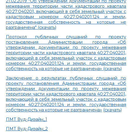
21.02.2019 "Об утверждении документации по проекту
межевания территории части кадастрового квартала
40:27:040201, включающей в себя земельный участок с
кадастровым номером 40:27:040201:124 и земли,
государственная собственность на которые не
разграничена"
(скачать)
Протокол публичных слушаний по проекту
постановления Администрации города «Об
утверждении документации по проекту межевания
территории части кадастрового квартала 40:27:040201,
включающей в себя земельный участок с кадастровым
номером 40:27:040201:124 и земли, государственная
собственность на которые не разграничена» (скачать)
Заключение о результатах публичных слушаний по
проекту постановления Администрации города «Об
утверждении документации по проекту межевания
территории части кадастрового квартала 40:27:040201,
включающей в себя земельный участок с кадастровым
номером 40:27:040201:124 и земли, государственная
собственность на которые не разграничена»
(скачать)
ПМТ Вуд-Дизайн_1
ПМТ Вуд-Дизайн_2