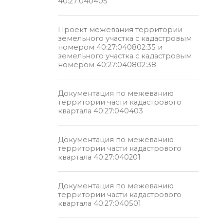
40:27:040405
Проект межевания территории
земельного участка с кадастровым
номером 40:27:040802:35 и
земельного участка с кадастровым
номером 40:27:040802:38
Документация по межеванию
территории части кадастрового
квартала 40:27:040403
Документация по межеванию
территории части кадастрового
квартала 40:27:040201
Документация по межеванию
территории части кадастрового
квартала 40:27:040501