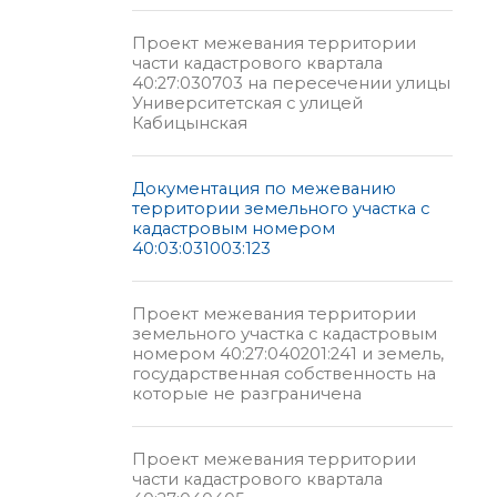
Проект межевания территории
части кадастрового квартала
40:27:030703 на пересечении улицы
Университетская с улицей
Кабицынская
Документация по межеванию
территории земельного участка с
кадастровым номером
40:03:031003:123
Проект межевания территории
земельного участка с кадастровым
номером 40:27:040201:241 и земель,
государственная собственность на
которые не разграничена
Проект межевания территории
части кадастрового квартала