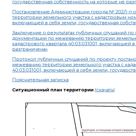
государственная собственность на которые не раз
Постановление Администрации города № 202/1-п о
территории земельного участка с кадастровым номер
включающей в себя земли, государственная собств
Заключение о результатах публичных слушаний по
документации по межеванию территории земельного
кадастрового квартала 40:03:031001, включающей в
разграничена»
Протокол публичных слушаний по проекту постан
межеванию территории земельного участка с кадас
40:03:031001, включающей в себя земли, государст
Пояснительная записка
Ситуационный план территории
(скачать)