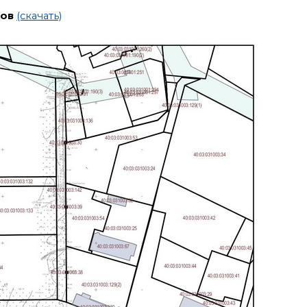
ков
(скачать)