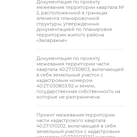
Документация по проекту
межевания территории квартала №
2, расположенной в границах
элемента планировочной
структуры, утвержденных
документацией по планировке
территории жилого района
«Заовражье»
Документация по проекту
межевания территории части
квартала 40:27:030803, включающей
в себя земельный участок с
кадастровым номером
40:27:030803:92 и земли,
государственная собственность на
которые не разграничена
Проект межевания территории
части кадастрового квартала
40:27:010202, включающей в себя
земельный участок с кадастровым
номером 40:27:010202:11 и земли