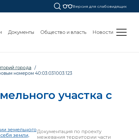
Версия для слабовидящих
и
Документы
Общество и власть
Новости
иторий города
/
овым номером 40:03:031003:123
ельного участка с
рии земельного
Документация по проекту
 себя земли,
межевания территории части