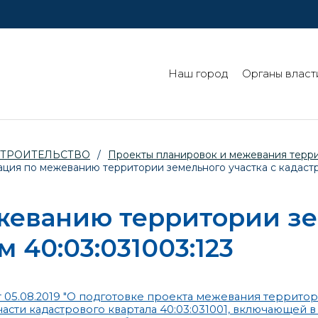
Наш город
Органы власт
СТРОИТЕЛЬСТВО
/
Проекты планировок и межевания терр
ция по межеванию территории земельного участка с кадастр
еванию территории зем
 40:03:031003:123
 05.08.2019 "О подготовке проекта межевания террито
части кадастрового квартала 40:03:031001, включающей в