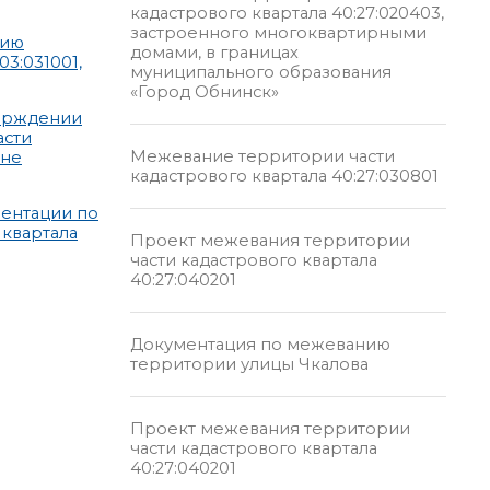
кадастрового квартала 40:27:020403,
застроенного многоквартирными
нию
домами, в границах
03:031001,
муниципального образования
«Город Обнинск»
верждении
асти
Межевание территории части
 не
кадастрового квартала 40:27:030801
ентации по
 квартала
Проект межевания территории
части кадастрового квартала
40:27:040201
Документация по межеванию
территории улицы Чкалова
Проект межевания территории
части кадастрового квартала
40:27:040201