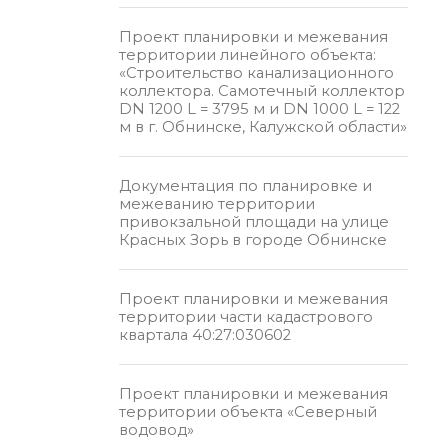
Проект планировки и межевания
территории линейного объекта:
«Строительство канализационного
коллектора. Самотечный коллектор
DN 1200 L = 3795 м и DN 1000 L = 122
м в г. Обнинске, Калужской области»
Документация по планировке и
межеванию территории
привокзальной площади на улице
Красных Зорь в городе Обнинске
Проект планировки и межевания
территории части кадастрового
квартала 40:27:030602
Проект планировки и межевания
территории объекта «Северный
водовод»