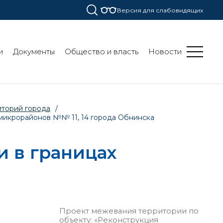
Версия для слабовидящих
и
Документы
Общество и власть
Новости
иторий города
/
 микрорайонов №№ 11, 14 города Обнинска
 в границах
Проект межевания территории по
объекту: «Реконструкция