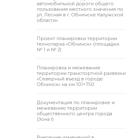
автомобильной дороги общего
пользования местного значения по
ул. Лесная в г. Обнинске Калужской
области»
Проект планировки территории
технопарка «Обнинск» (площадки
№ 1 и № 2)
Планировка и межевание
территории транспортной развязки
«Северный въезд в городе
Обнинск» на км 101+750
Документация по планировке и
межеванию территории
общественного центра города
(Зона I)
Внесение изменений в