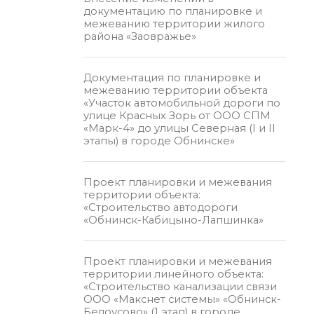
документацию по планировке и
межеванию территории жилого
района «Заовражье»
Документация по планировке и
межеванию территории объекта
«Участок автомобильной дороги по
улице Красных Зорь от ООО СПМ
«Марк-4» до улицы Северная (I и II
этапы) в городе Обнинске»
Проект планировки и межевания
территории объекта:
«Строительство автодороги
«Обнинск-Кабицыно-Лапшинка»
Проект планировки и межевания
территории линейного объекта:
«Строительство канализации связи
ООО «Макснет системы» «Обнинск-
Белоусово» (1 этап) в городе