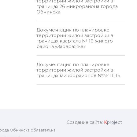
территории жилой застройки в
границах 26 микрорайона города
Обнинска
Документация по планировке
территории жилой застройки в
границах квартала № 10 жилого
района «Заовражье»
Документация по планировке
территории жилой застройки в
границах микрорайонов №№ 11, 14
Создание сайта:
K
project
рода Обнинска обязательна.