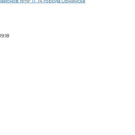
айонов №№ 11, 14 города Обнинска
9:18