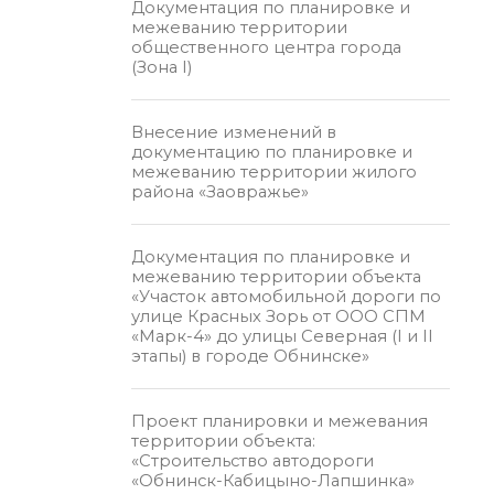
Документация по планировке и
межеванию территории
общественного центра города
(Зона I)
Внесение изменений в
документацию по планировке и
межеванию территории жилого
района «Заовражье»
Документация по планировке и
межеванию территории объекта
«Участок автомобильной дороги по
улице Красных Зорь от ООО СПМ
«Марк-4» до улицы Северная (I и II
этапы) в городе Обнинске»
Проект планировки и межевания
территории объекта:
«Строительство автодороги
«Обнинск-Кабицыно-Лапшинка»