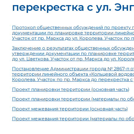
перекрестка с ул. Эн
Протокол общественных обсуждений по проекту 
документации по планировке территории линейного
Участок от пр. Маркса до ул. Королева. Участок по 
Заключение о результатах общественных обсужде
утверждении документации по планировке террито
до ул. Цветкова. Участок от пр. Маркса до ул. Корол
Постановление Администрации города № 2867-п от
территории линейного объекта «Кольцевой водовод. 
Королева. Участок по пр. Маркса до перекрестка с 
Проект планировки территории (основная часть)
Проект планировки территории (материалы по об
Проект межевания территории (основная часть)
Проект межевания территории (материалы по об