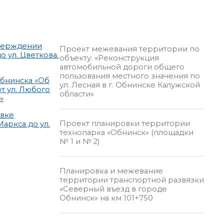
тверждении
Проект межевания территории по
 ул. Цветкова.
объекту: «Реконструкция
автомобильной дороги общего
пользования местного значения по
Обнинска «Об
ул. Лесная в г. Обнинске Калужской
т ул. Любого
области»
»
овке
Проект планировки территории
Маркса до ул.
технопарка «Обнинск» (площадки
№ 1 и № 2)
Планировка и межевание
территории транспортной развязки
«Северный въезд в городе
Обнинск» на км 101+750