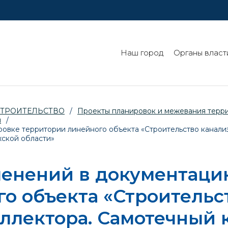
Наш город
Органы власт
СТРОИТЕЛЬСТВО
/
Проекты планировок и межевания терр
й
/
овке территории линейного объекта «Строительство канали
ужской области»
менений в документаци
о объекта «Строительс
ллектора. Самотечный к