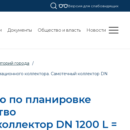
Версия для слабовидящих
и
Документы
Общество и власть
Новости
иторий города
/
зационного коллектора. Самотечный коллектор DN
ю по планировке
тво
оллектор DN 1200 L =