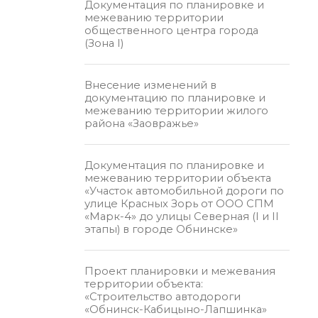
Документация по планировке и
межеванию территории
общественного центра города
(Зона I)
Внесение изменений в
документацию по планировке и
межеванию территории жилого
района «Заовражье»
Документация по планировке и
межеванию территории объекта
«Участок автомобильной дороги по
улице Красных Зорь от ООО СПМ
«Марк-4» до улицы Северная (I и II
этапы) в городе Обнинске»
Проект планировки и межевания
территории объекта:
«Строительство автодороги
«Обнинск-Кабицыно-Лапшинка»