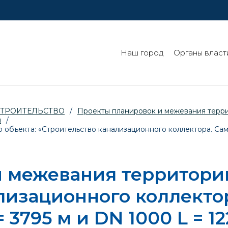
Наш город
Органы власт
СТРОИТЕЛЬСТВО
/
Проекты планировок и межевания терр
й
/
объекта: «Строительство канализационного коллектора. Сам
 межевания территории
лизационного коллекто
 3795 м и DN 1000 L = 12