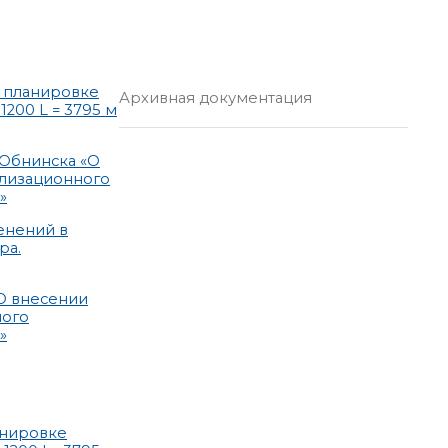
о планировке
Архивная документация
200 L = 3795 м
Обнинска «О
ализационного
»
енений в
ра.
О внесении
ного
»
анировке