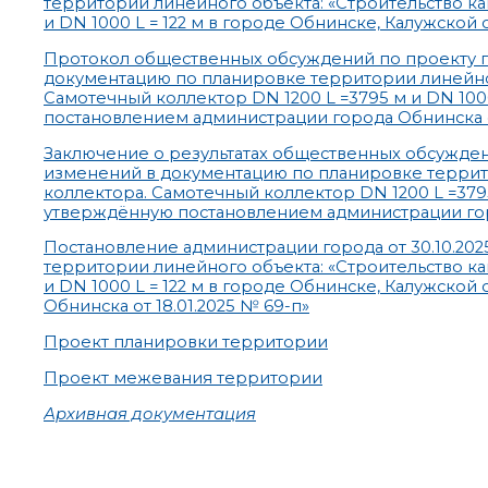
территории линейного объекта: «Строительство ка
и DN 1000 L = 122 м в городе Обнинске, Калужской 
Протокол общественных обсуждений по проекту п
документацию по планировке территории линейног
Самотечный коллектор DN 1200 L =3795 м и DN 100
постановлением администрации города Обнинска от
Заключение о результатах общественных обсужде
изменений в документацию по планировке террит
коллектора. Самотечный коллектор DN 1200 L =3795
утверждённую постановлением администрации горо
Постановление администрации города от 30.10.20
территории линейного объекта: «Строительство ка
и DN 1000 L = 122 м в городе Обнинске, Калужско
Обнинска от 18.01.2025 № 69-п»
Проект планировки территории
Проект межевания территории
Архивная документация