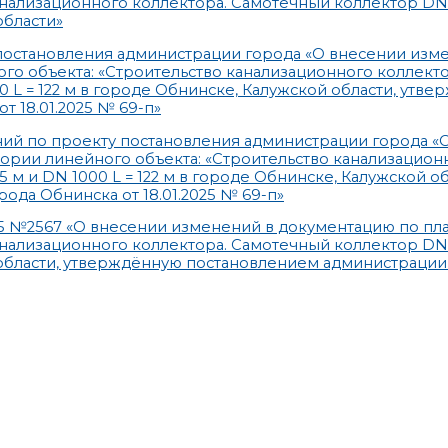
нализационного коллектора. Самотечный коллектор DN 
области»
остановления администрации города «О внесении изм
о объекта: «Строительство канализационного коллекто
0 L = 122 м в городе Обнинске, Калужской области, утв
 18.01.2025 № 69-п»
ний по проекту постановления администрации города «
ории линейного объекта: «Строительство канализацион
 м и DN 1000 L = 122 м в городе Обнинске, Калужской об
да Обнинска от 18.01.2025 № 69-п»
25 №2567 «О внесении изменений в документацию по п
нализационного коллектора. Самотечный коллектор DN 
й области, утверждённую постановлением администрации