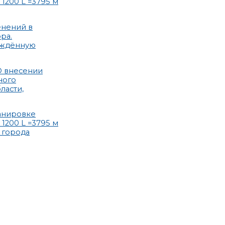
1200 L =3795 м
енений в
ра.
ерждённую
О внесении
ного
ласти,
ланировке
1200 L =3795 м
 города