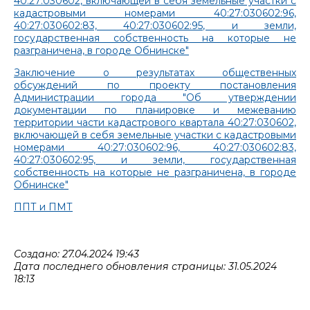
40:27:030602, включающей в себя земельные участки с
кадастровыми номерами 40:27:030602:96,
40:27:030602:83, 40:27:030602:95, и земли,
государственная собственность на которые не
разграничена, в городе Обнинске"
Заключение о результатах общественных
обсуждений по проекту постановления
Администрации города "Об утверждении
документации по планировке и межеванию
территории части кадастрового квартала 40:27:030602,
включающей в себя земельные участки с кадастровыми
номерами 40:27:030602:96, 40:27:030602:83,
40:27:030602:95, и земли, государственная
собственность на которые не разграничена, в городе
Обнинске"
ППТ и ПМТ
Создано: 27.04.2024 19:43
Дата последнего обновления страницы: 31.05.2024
18:13