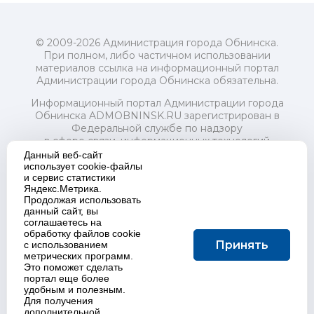
© 2009-2026 Администрация города Обнинска.
При полном, либо частичном использовании
материалов ссылка на информационный портал
Администрации города Обнинска обязательна.
Информационный портал Администрации города
Обнинска ADMOBNINSK.RU зарегистрирован в
Федеральной службе по надзору
в сфере связи, информационных технологий
и массовых коммуникаций (Роскомнадзор) 24 июля
Данный веб-сайт
2018 года.
использует cookie-файлы
и сервис статистики
Свидетельство о регистрации Эл № ФС77-73321
Яндекс.Метрика.
Продолжая использовать
Учредитель: Администрация (исполнительно-
данный сайт, вы
распорядительный орган) городского округа "Город
соглашаетесь на
Обнинск". Главный редактор: Байкова Е.А.
обработку файлов cookie
Адрес электронной почты Редакции:
Принять
с использованием
redactor@admobninsk.ru
метрических программ.
Телефон Редакции: +7 (484) 395-85-85
Это поможет сделать
Настоящий ресурс содержит материалы 18+
портал еще более
Политика в отношении обработки персональных
удобным и полезным.
Для получения
данных
дополнительной