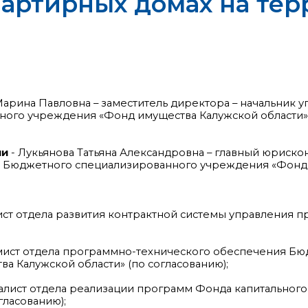
артирных домах на тер
Марина Павловна – заместитель директора – начальник 
ого учреждения «Фонд имущества Калужской области»
ии
- Лукьянова Татьяна Александровна – главный юрискон
ты Бюджетного специализированного учреждения «Фонд
ст отдела развития контрактной системы управления 
мист отдела программно-технического обеспечения Б
 Калужской области» (по согласованию);
алист отдела реализации программ Фонда капитальног
гласованию);