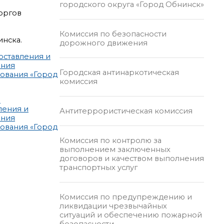
городского округа «Город Обнинск»
оргов
Комиссия по безопасности
инска.
дорожного движения
оставления и
ения
Городская антинаркотическая
ования «Город
комиссия
я
ления и
Антитеррористическая комиссия
ения
ования «Город
Комиссия по контролю за
выполнением заключенных
договоров и качеством выполнения
транспортных услуг
Комиссия по предупреждению и
ликвидации чрезвычайных
ситуаций и обеспечению пожарной
безопасности