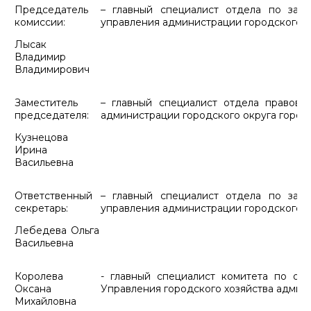
Председатель
– главный специалист отдела по защ
комиссии:
управления администрации городского о
Лысак
Владимир
Владимирович
Заместитель
– главный специалист отдела правово
председателя:
администрации городского округа город
Кузнецова
Ирина
Васильевна
Ответственный
– главный специалист отдела по защ
секретарь:
управления администрации городского о
Лебедева Ольга
Васильевна
Королева
- главный специалист комитета по ох
Оксана
Управления городского хозяйства админ
Михайловна