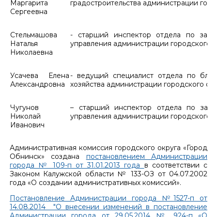
Маргарита
градостроительства администрации горо
Сергеевна
Стельмашова
- старший инспектор отдела по защи
Наталья
управления администрации городского о
Николаевна
Усачева Елена
- ведущий специалист отдела по благ
Александровна
хозяйства администрации городского ок
Чугунов
– старший инспектор отдела по защи
Николай
управления администрации городского о
Иванович
Административная комиссия городского округа «Город
Обнинск» создана
постановлением Администрации
города № 109-п от 31.01.2013 года
в соответствии с
Законом Калужской области № 133-ОЗ от 04.07.2002
года «О создании административных комиссий».
Постановление Администрации города №1527-п от
14.08.2014 "О внесении изменений в постановление
Администрации города от 29.05.2014 № 924-п «О