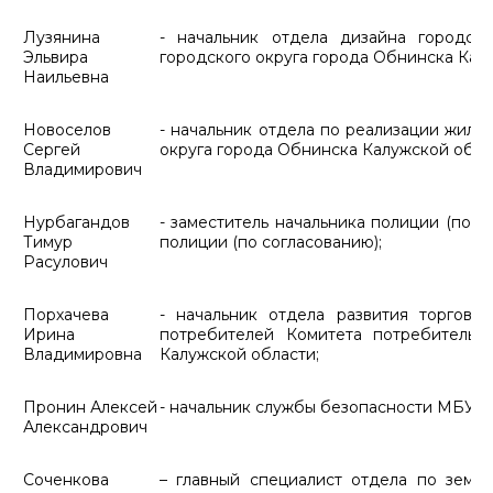
Лузянина
- начальник отдела дизайна городск
Эльвира
городского округа города Обнинска Кал
Наильевна
Новоселов
- начальник отдела по реализации жили
Сергей
округа города Обнинска Калужской обла
Владимирович
Нурбагандов
- заместитель начальника полиции (по 
Тимур
полиции (по согласованию);
Расулович
Порхачева
- начальник отдела развития торговл
Ирина
потребителей Комитета потребительс
Владимировна
Калужской области;
Пронин Алексей
- начальник службы безопасности МБУ «
Александрович
Соченкова
– главный специалист отдела по земе