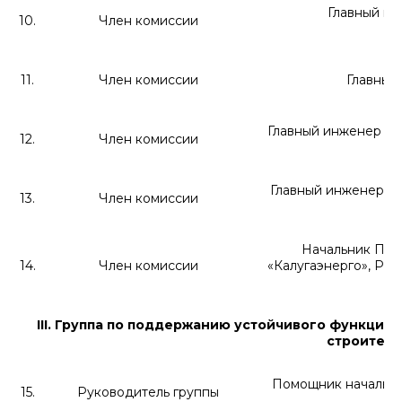
Главный и
10.
Член комиссии
11.
Член комиссии
Главный
Главный инженер
А
12.
Член комиссии
Главный инженер
А
13.
Член комиссии
Начальник
ПАО
14.
Член комиссии
«Калугаэнерго», РЭ
III
. Группа по поддержанию устойчивого функцион
строитель
Помощник начальн
15.
Руководитель группы