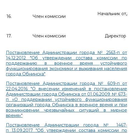
Начальник отде
16.
Член комиссии
17.
Член комиссии
Директор
МБ
Постановление Администрации города № 2563-п от
14.12.2012 "Об утверждении состава комиссии по
поддержанию в военное время устойчивого
функционирования экономики и выживания населения
города Обнинска"
Постановление Администрации города № 609-п от
22.04.2016 "О внесении изменений в постановление
Администрации города Обнинска от 01.06.2009 № 673-
п «О поддержании устойчивого функционирования
организаций города Обнинска в военное время и при
возникновении чрезвычайных ситуаций в мирное
время»"
Постановление Администрации города № 1467-
п 13.09.2017 "Об утверждении состава комиссии по