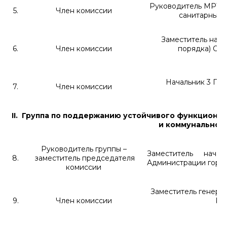
Руководитель МРУ №
5.
Член комиссии
санитарный в
Заместитель нача
6.
Член комиссии
порядка) От
Начальник
3 ПС
7.
Член комиссии
II
. Группа по поддержанию устойчивого функциони
и коммунально-т
Руководитель группы –
Заместитель нача
8.
заместитель председателя
Администрации горо
комиссии
Заместитель генера
9.
Член комиссии
РФ