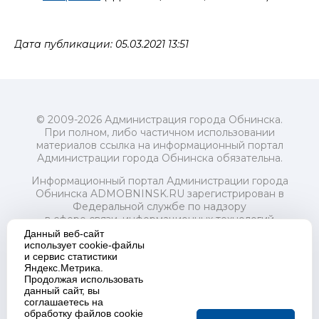
Дата публикации: 05.03.2021 13:51
© 2009-2026 Администрация города Обнинска.
При полном, либо частичном использовании
материалов ссылка на информационный портал
Администрации города Обнинска обязательна.
Информационный портал Администрации города
Обнинска ADMOBNINSK.RU зарегистрирован в
Федеральной службе по надзору
в сфере связи, информационных технологий
и массовых коммуникаций (Роскомнадзор) 24 июля
Данный веб-сайт
2018 года.
использует cookie-файлы
и сервис статистики
Свидетельство о регистрации Эл № ФС77-73321
Яндекс.Метрика.
Продолжая использовать
Учредитель: Администрация (исполнительно-
данный сайт, вы
распорядительный орган) городского округа "Город
соглашаетесь на
Обнинск". Главный редактор: Байкова Е.А.
обработку файлов cookie
Адрес электронной почты Редакции: