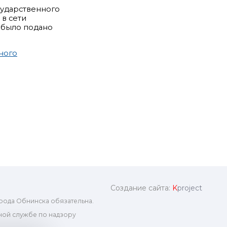
сударственного
в сети
е было подано
ного
Создание сайта:
K
project
рода Обнинска обязательна.
ой службе по надзору