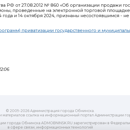
тва РФ от 27.08.2012 № 860 «Об организации продажи го
ионы, проведенные на электронной торговой площадке 
2024 года и 14 октября 2024, признаны несостоявшимся - н
программ) приватизации государственного и муниципаль
2:06
© 2009-2026 Администрация города Обнинска.
и материалов ссылка на информационный портал Администрации го
ии города Обнинска ADMOBNINSK.RU зарегистрирован в Федеральн
в сфере связи, информационных технологий