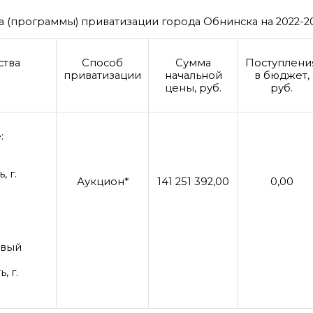
 (программы) приватизации города Обнинска на 2022-20
ства
Способ
Сумма
Поступлени
приватизации
начальной
в бюджет,
цены, руб.
руб.
:
 г.
Аукцион*
141 251 392,00
0,00
овый
, г.