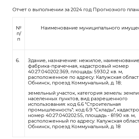
Отчет о выполнении за 2024 год Прогнозного плана
№
Наименование муниципального имуще
п/
п
6.
Здание, назначение: нежилое, наименование
фабрика-прачечная, кадастровый номер
40:27:040202:369, площадь: 5930,2 кв. м,
расположенное по адресу: Калужская область,
Обнинск, проезд Коммунальный, д. 18;
земельный участок, категория земель: земли
населенных пунктов, вид разрешенного
использования: код 6.6 "Строительная
промышленность"; код 6.9 "Склады", кадастр
номер 40:27:040202:55, площадь - 8190 кв. м,
расположенный по адресу: Калужская область
Обнинск, проезд Коммунальный, д. 18