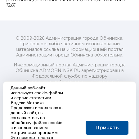
12:01
© 2009-2026 Администрация города Обнинска.
При полном, либо частичном использовании
материалов ссылка на информационный портал
Администрации города Обнинска обязательна.
Информационный портал Администрации города
Обнинска ADMOBNINSK.RU зарегистрирован в
Федеральной службе по надзору
в сфере связи, информационных технологий
и массовых коммуникаций (Роскомнадзор) 24 июля
Данный веб-сайт
2018 года.
использует cookie-файлы
и сервис статистики
Свидетельство о регистрации Эл № ФС77-73321
Яндекс.Метрика.
Продолжая использовать
Учредитель: Администрация (исполнительно-
данный сайт, вы
распорядительный орган) городского округа "Город
соглашаетесь на
Обнинск". Главный редактор: Байкова Е.А.
обработку файлов cookie
Адрес электронной почты Редакции:
Принять
с использованием
redactor@admobninsk.ru
метрических программ.
Телефон Редакции: +7 (484) 395-85-85
Это поможет сделать