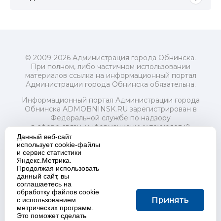
© 2009-2026 Администрация города Обнинска.
При полном, либо частичном использовании
материалов ссылка на информационный портал
Администрации города Обнинска обязательна.
Информационный портал Администрации города
Обнинска ADMOBNINSK.RU зарегистрирован в
Федеральной службе по надзору
в сфере связи, информационных технологий
и массовых коммуникаций (Роскомнадзор) 24 июля
Данный веб-сайт
2018 года.
использует cookie-файлы
и сервис статистики
Свидетельство о регистрации Эл № ФС77-73321
Яндекс.Метрика.
Продолжая использовать
Учредитель: Администрация (исполнительно-
данный сайт, вы
распорядительный орган) городского округа "Город
соглашаетесь на
Обнинск". Главный редактор: Байкова Е.А.
обработку файлов cookie
Адрес электронной почты Редакции:
Принять
с использованием
redactor@admobninsk.ru
метрических программ.
Телефон Редакции: +7 (484) 395-85-85
Это поможет сделать