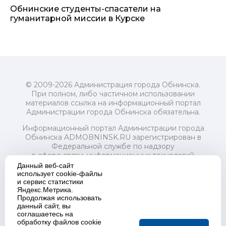
Обнинские студенты-спасатели на
гуманитарной миссии в Курске
© 2009-2026 Администрация города Обнинска.
При полном, либо частичном использовании
материалов ссылка на информационный портал
Администрации города Обнинска обязательна.
Информационный портал Администрации города
Обнинска ADMOBNINSK.RU зарегистрирован в
Федеральной службе по надзору
в сфере связи, информационных технологий
и массовых коммуникаций (Роскомнадзор) 24 июля
Данный веб-сайт
2018 года.
использует cookie-файлы
и сервис статистики
Свидетельство о регистрации Эл № ФС77-73321
Яндекс.Метрика.
Продолжая использовать
Учредитель: Администрация (исполнительно-
данный сайт, вы
распорядительный орган) городского округа "Город
соглашаетесь на
Обнинск". Главный редактор: Байкова Е.А.
обработку файлов cookie
Адрес электронной почты Редакции: