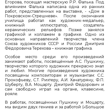
Егорова, посещал мастерскую Р.Р. Фалька. Под
влиянием Фалька написана одна из ранних
работ, представленных на выставке, - «Дом в
Покровском-Стрешневе». После окончания
училища работал как художник-медальер,
книжный иллюстратор, создатель
керамических рельефов. Позже занялся
графикой и коллажем в графике. Одно из
основных направлений творчества члена
Союза художников СССР и России Дмитрия
Фёдоровича Терехова – книжная графика.
Особое место среди его произведений
занимают работы, посвящённые А.С. Пушкину,
творчество которого художник прекрасно знал
и любил. Многие произведения художника
посвящены композиторам и музыкантам: С.С.
Прокофьеву, С.Т. Рихтеру, А.И. Хачатуряну, Ф.П.
Шуберту, В.А. Моцарту. Дмитрий Фёдорович и
сам свободно играл на органе, клавесине,
рояле.
В работах, посвящённых Пушкину и Моцарту,
мы видим двух гениев и за работой («Большое