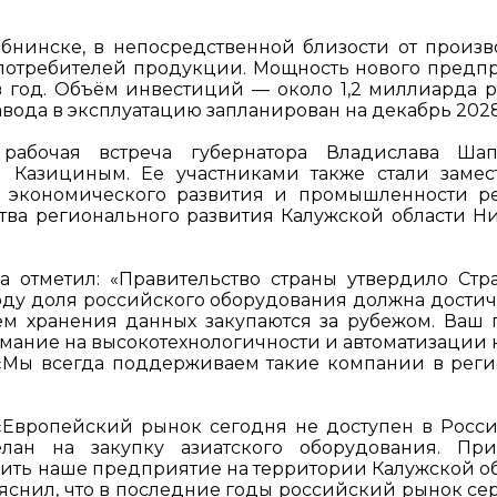
бнинске, в непосредственной близости от произв
потребителей продукции. Мощность нового предп
 год. Объём инвестиций — около 1,2 миллиарда р
завода в эксплуатацию запланирован на декабрь 2028
рабочая встреча губернатора Владислава Ша
Казициным. Ее участниками также стали замес
р экономического развития и промышленности р
тва регионального развития Калужской области Н
 отметил: «Правительство страны утвердило Стр
 году доля российского оборудования должна достич
ем хранения данных закупаются за рубежом. Ваш 
нимание на высокотехнологичности и автоматизации 
 «Мы всегда поддерживаем такие компании в регио
«Европейский рынок сегодня не доступен в Росс
лан на закупку азиатского оборудования. Пр
ить наше предприятие на территории Калужской об
яснил, что в последние годы российский рынок се