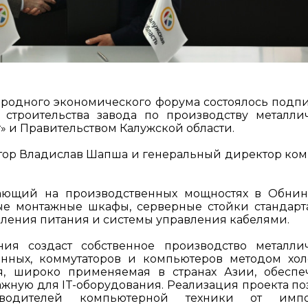
ародного экономического форума состоялось подп
строительства завода по производству металли
» и Правительством Калужской области.
тор Владислав Шапша и генеральный директор ко
тающий на производственных мощностях в Обнин
е монтажные шкафы, серверные стойки стандарт
ления питания и системы управления кабелями.
ия создаст собственное производство металли
анных, коммутаторов и компьютеров методом хо
я, широко применяемая в странах Азии, обеспе
ажную для IT-оборудования. Реализация проекта по
зводителей компьютерной техники от импо