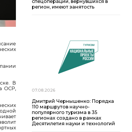
спецоперации, вернувшихся в
регион, имеют занятость
исание
ческих
мпании
ске. В
а OCP,
07.08.2026
Дмитрий Чернышенко: Порядка
ческих
110 маршрутов научно-
лодной
популярного туризма в 35
чивает
регионах создано в рамках
зволит
Десятилетия науки и технологий
ртных