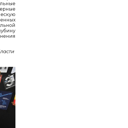
ельные
верные
ческую
менных
льной
лубину
анения
бласти