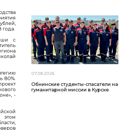
одства
риятия
ублей,
 года.
пши с
титель
егиона
иколай
атегию
07.08.2026
ь 80%.
проект
Обнинские студенты-спасатели на
нового
гуманитарной миссии в Курске
не», -
ийской
и этом
ласти,
рверов