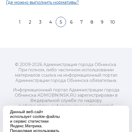
Где можно выполнить нормативы?
1
2
3
4
5
6
7
8
9
10
© 2009-2026 Администрация города Обнинска.
При полном, либо частичном использовании
материалов ссылка на информационный портал
Администрации города Обнинска обязательна.
Информационный портал Администрации города
Обнинска ADMOBNINSK.RU зарегистрирован в
Федеральной службе по надзору
в сфере связи, информационных технологий
и массовых коммуникаций (Роскомнадзор) 24 июля
Данный веб-сайт
2018 года.
использует cookie-файлы
и сервис статистики
Свидетельство о регистрации Эл № ФС77-73321
Яндекс.Метрика.
Продолжая использовать
Учредитель: Администрация (исполнительно-