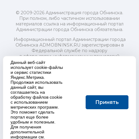
© 2009-2026 Администрация города Обнинска.
При полном, либо частичном использовании
материалов ссылка на информационный портал
Администрации города Обнинска обязательна.
Информационный портал Администрации города
Обнинска ADMOBNINSK.RU зарегистрирован в
Федеральной службе по надзору
в сфере связи, информационных технологий
и массовых коммуникаций (Роскомнадзор) 24 июля
Данный веб-сайт
2018 года.
использует cookie-файлы
и сервис статистики
Свидетельство о регистрации Эл № ФС77-73321
Яндекс.Метрика.
Продолжая использовать
Учредитель: Администрация (исполнительно-
данный сайт, вы
распорядительный орган) городского округа "Город
соглашаетесь на
Обнинск". Главный редактор: Байкова Е.А.
обработку файлов cookie
Адрес электронной почты Редакции:
Принять
с использованием
redactor@admobninsk.ru
метрических программ.
Телефон Редакции: +7 (484) 395-85-85
Это поможет сделать
Настоящий ресурс содержит материалы 18+
портал еще более
Политика в отношении обработки персональных
удобным и полезным.
Для получения
данных
дополнительной
информации см.