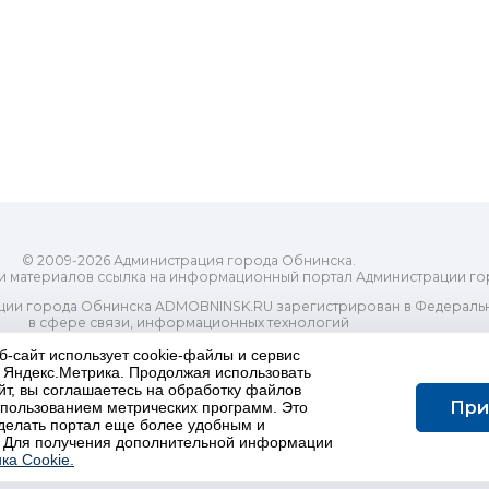
© 2009-2026 Администрация города Обнинска.
и материалов ссылка на информационный портал Администрации го
ии города Обнинска ADMOBNINSK.RU зарегистрирован в Федеральн
в сфере связи, информационных технологий
ассовых коммуникаций (Роскомнадзор) 24 июля 2018 года.
б-сайт использует cookie-файлы и сервис
Свидетельство о регистрации Эл № ФС77-73321
и Яндекс.Метрика. Продолжая использовать
-распорядительный орган) городского округа "Город Обнинск". Глав
йт, вы соглашаетесь на обработку файлов
ес электронной почты Редакции: redactor@admobninsk.ru
При
использованием метрических программ. Это
Телефон Редакции: +7 (484) 395-85-85
делать портал еще более удобным и
Настоящий ресурс содержит материалы 18+
 Для получения дополнительной информации
олитика в отношении обработки персональных данных
ка Cookie.