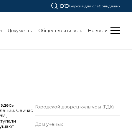
Версия для слабовидящих
и
Документы
Общество и власть
Новости
 здесь
Городской дворец культуры (ГДК)
лений. Сейчас
ЭИ,
ступали
Дом ученых
щущают