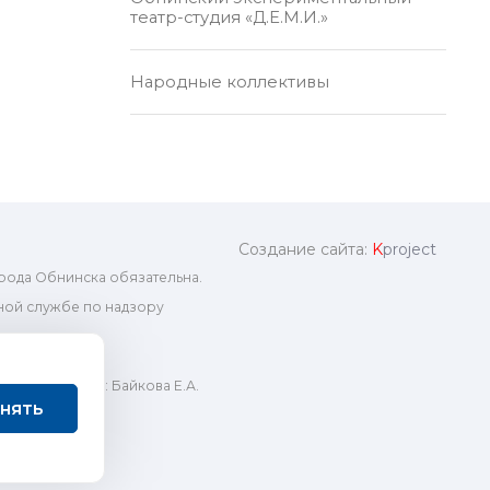
театр-студия «Д.Е.М.И.»
Народные коллективы
Создание сайта:
K
project
рода Обнинска обязательна.
ой службе по надзору
ный редактор: Байкова Е.А.
нять