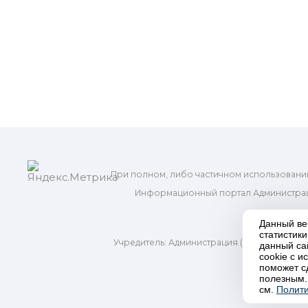
При полном, либо частичном использовани
Информационный портал Администрац
и м
Данный ве
статистик
Учредитель: Администрация (исполнительно
данный са
Адр
cookie с 
поможет с
полезным.
П
см.
Полити