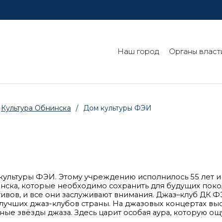
Наш город
Органы власт
Культура Обнинска
/
Дом культуры ФЭИ
культуры ФЭИ. Этому учреждению исполнилось 55 лет и
нска, которые необходимо сохранить для будущих поко
тивов, и все они заслуживают внимания. Джаз–клуб ДК Ф
 лучших джаз-клубов страны. На джазовых концертах вы
ные звёзды джаза. Здесь царит особая аура, которую о