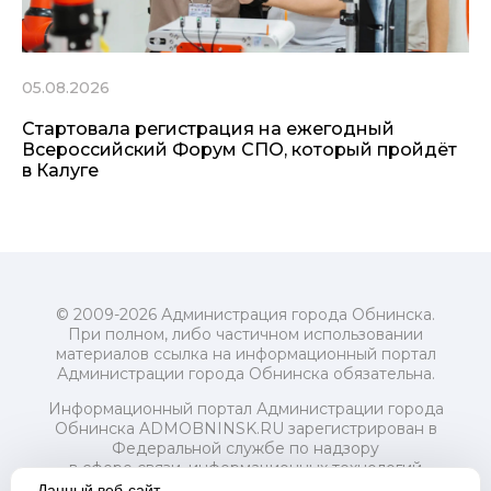
05.08.2026
Стартовала регистрация на ежегодный
Всероссийский Форум СПО, который пройдёт
в Калуге
© 2009-2026 Администрация города Обнинска.
При полном, либо частичном использовании
материалов ссылка на информационный портал
Администрации города Обнинска обязательна.
Информационный портал Администрации города
Обнинска ADMOBNINSK.RU зарегистрирован в
Федеральной службе по надзору
в сфере связи, информационных технологий
и массовых коммуникаций (Роскомнадзор) 24 июля
Данный веб-сайт