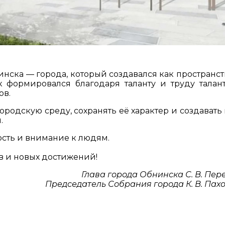
инска — города, который создавался как пространст
 формировался благодаря таланту и труду талан
ов.
ородскую среду, сохранять её характер и создавать
.
ость и внимание к людям.
в и новых достижений!
Глава города Обнинска С. В. Пер
Председатель Собрания города К. В. Пах