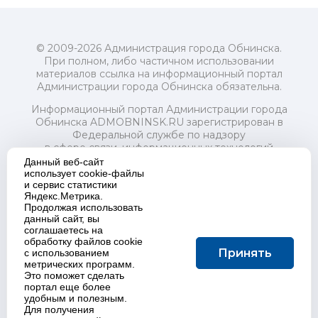
© 2009-2026 Администрация города Обнинска.
При полном, либо частичном использовании
материалов ссылка на информационный портал
Администрации города Обнинска обязательна.
Информационный портал Администрации города
Обнинска ADMOBNINSK.RU зарегистрирован в
Федеральной службе по надзору
в сфере связи, информационных технологий
и массовых коммуникаций (Роскомнадзор) 24 июля
Данный веб-сайт
2018 года.
использует cookie-файлы
и сервис статистики
Свидетельство о регистрации Эл № ФС77-73321
Яндекс.Метрика.
Продолжая использовать
Учредитель: Администрация (исполнительно-
данный сайт, вы
распорядительный орган) городского округа "Город
соглашаетесь на
Обнинск". Главный редактор: Байкова Е.А.
обработку файлов cookie
Адрес электронной почты Редакции:
Принять
с использованием
redactor@admobninsk.ru
метрических программ.
Телефон Редакции: +7 (484) 395-85-85
Это поможет сделать
Настоящий ресурс содержит материалы 18+
портал еще более
Политика в отношении обработки персональных
удобным и полезным.
Для получения
данных