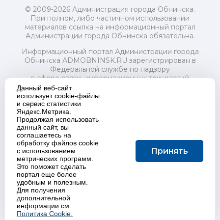
© 2009-2026 Администрация города Обнинска.
При полном, либо частичном использовании
материалов ссылка на информационный портал
Администрации города Обнинска обязательна.
Информационный портал Администрации города
Обнинска ADMOBNINSK.RU зарегистрирован в
Федеральной службе по надзору
в сфере связи, информационных технологий
и массовых коммуникаций (Роскомнадзор) 24 июля
Данный веб-сайт
2018 года.
использует cookie-файлы
и сервис статистики
Свидетельство о регистрации Эл № ФС77-73321
Яндекс.Метрика.
Продолжая использовать
Учредитель: Администрация (исполнительно-
данный сайт, вы
распорядительный орган) городского округа "Город
соглашаетесь на
Обнинск". Главный редактор: Байкова Е.А.
обработку файлов cookie
Адрес электронной почты Редакции:
Принять
с использованием
redactor@admobninsk.ru
метрических программ.
Телефон Редакции: +7 (484) 395-85-85
Это поможет сделать
Настоящий ресурс содержит материалы 18+
портал еще более
Политика в отношении обработки персональных
удобным и полезным.
Для получения
данных
дополнительной
информации см.
Политика Cookie.