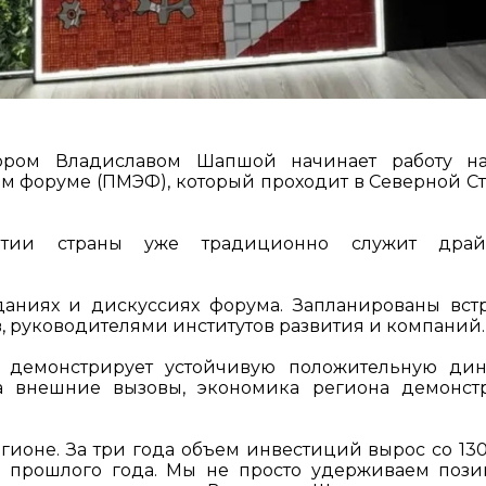
тором Владиславом Шапшой начинает работу н
 форуме (ПМЭФ), который проходит в Северной С
ытии страны уже традиционно служит драй
.
даниях и дискуссиях форума. Запланированы вст
 руководителями институтов развития и компаний.
о демонстрирует устойчивую положительную ди
на внешние вызовы, экономика региона демонст
егионе. За три года объем инвестиций вырос со 13
м прошлого года. Мы не просто удерживаем пози