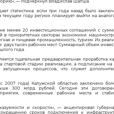
торию», — подчеркнул Владислав Шапша.
ет статистика: если три года назад было заключ
о в текущем году регион планирует выйти на анало
 не менее 20 инвестиционных соглашений с сум
 в приоритетных секторах экономики: машиностр
легкая и пищевая промышленность, туризм. Их реал
ее двух тысяч рабочих мест. Суммарный объем инве
шлого года.
ляется тщательная предварительная проработка к
на стартовой стадии реализации, а подписание н
 запущенных процессов, что служит дополнит
с 2007 года) Калужской областью заключено бол
ыше 300 млрд рублей. Сегодня эти договорен
приятия, современные рабочие места и стаби
азуемости и скорости», — акцентировал губерна
сокращению сроков подключения к инфраструк