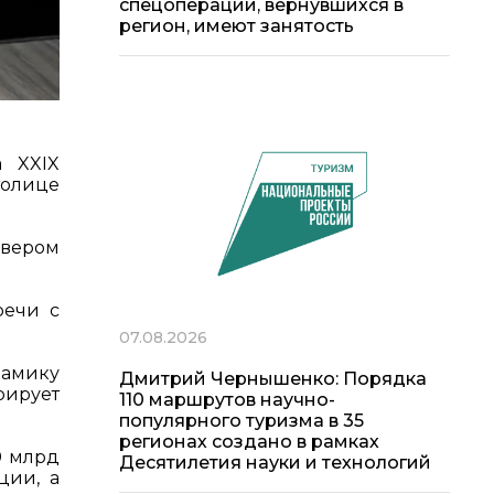
спецоперации, вернувшихся в
регион, имеют занятость
а XXIX
толице
вером
речи с
07.08.2026
намику
Дмитрий Чернышенко: Порядка
рирует
110 маршрутов научно-
популярного туризма в 35
регионах создано в рамках
0 млрд
Десятилетия науки и технологий
ции, а