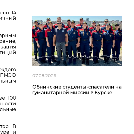
ено 14
гичный
марным
оение,
изация
стиций
аждого
а ПМЭФ
07.08.2026
ельным
Обнинские студенты-спасатели на
гуманитарной миссии в Курске
ее 100
ности
льные
тор. В
туре и