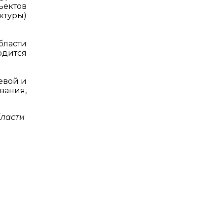
ъектов
ктуры)
бласти
одится
евой и
вания,
бласти