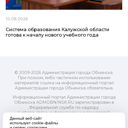
10.08.2026
Система образования Калужской области
готова к началу нового учебного года
© 2009-2026 Администрация города Обнинска.
При полном, либо частичном использовании
материалов ссылка на информационный портал
Администрации города Обнинска обязательна.
Информационный портал Администрации города
Обнинска ADMOBNINSK.RU зарегистрирован в
Федеральной службе по надзору
в сфере связи, информационных технологий
и массовых коммуникаций (Роскомнадзор) 24 июля
Данный веб-сайт
2018 года.
использует cookie-файлы
и сервис статистики