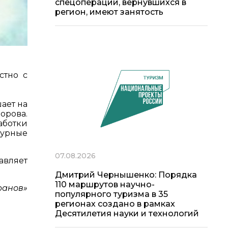
спецоперации, вернувшихся в
регион, имеют занятость
стно с
ает на
орова.
аботки
турные
07.08.2026
авляет
Дмитрий Чернышенко: Порядка
110 маршрутов научно-
ранов»
популярного туризма в 35
регионах создано в рамках
Десятилетия науки и технологий