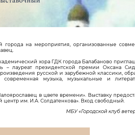
й города на мероприятия, организованные совме
авец.
кадемический хора ГДК города Балабаново приглаш
ль – лауреат президентской премии Оксана Сид
произведения русской и зарубежной классики, обр
а, современная музыка, музыкальные и литера
«Малоярославец в цвете времени». Выставку предост
ентр им. И.А. Солдатенкова». Вход свободный.
МБУ «Городской клуб вете