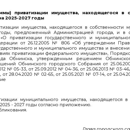
ммы) приватизации имущества, находящегося в с
на 2025-2027 годы
тизации имущества, находящегося в собственности м
годы, предложенный Администрацией города, и в с
«О приватизации государственного и муниципальног
ерации от 26.12.2005 № 806 «Об утверждении Прав
ударственного и муниципального имущества и внесен
овиях приватизации федерального имущества», Поряд
ода Обнинска, утвержденным решением Обнинског
ешений Обнинского городского Собрания от 25.06.20
012 № 05-33, от 25.09.2012 № 04-36, от 25.06.2013 № 03-46,
, от 28.04.2020 № 02-65, от 25.05.2021 № 07-14, от 25.04.
ние
тизации муниципального имущества, находящегося в 
2025 - 2027 годы согласно приложению.
бликования.
Глава городского с