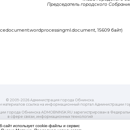
Председатель городского Собрания
ficedocument.wordprocessingml.document, 15609 байт)
© 2009-2026 Администрация города Обнинска.
и материалов ссылка на информационный портал Администрации го
ии города Обнинска ADMOBNINSK.RU зарегистрирован в Федеральн
в сфере связи, информационных технологий
ассовых коммуникаций (Роскомнадзор) 24 июля 2018 года.
Свидетельство о регистрации Эл № ФС77-73321
б-сайт использует cookie-файлы и сервис