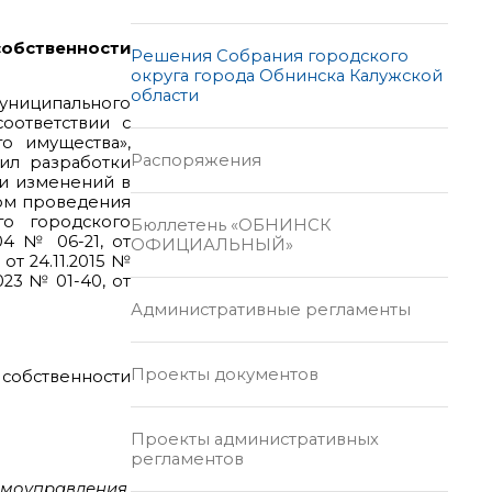
обственности
Решения Собрания городского
округа города Обнинска Калужской
области
униципального
оответствии с
о имущества»,
Распоряжения
ил разработки
ии изменений в
ком проведения
о городского
Бюллетень «ОБНИНСК
04 № 06-21, от
ОФИЦИАЛЬНЫЙ»
 от 24.11.2015 №
2023 № 01-40, от
Административные регламенты
Проекты документов
собственности
Проекты административных
регламентов
амоуправления,