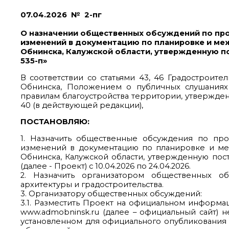
07.04.2026 № 2-пг
О назначении общественных обсуждений по про
изменений в документацию по планировке и меж
Обнинска, Калужской области, утвержденную п
535-п»
В соответствии со статьями 43, 46 Градостроите
Обнинска, Положением о публичных слушаниях
правилам благоустройства территории, утвержде
40 (в действующей редакции),
ПОСТАНОВЛЯЮ:
1. Назначить общественные обсуждения по про
изменений в документацию по планировке и ме
Обнинска, Калужской области, утвержденную пос
(далее - Проект) с 10.04.2026 по 24.04.2026.
2. Назначить организатором общественных о
архитектуры и градостроительства.
3. Организатору общественных обсуждений:
3.1. Разместить Проект на официальном информа
www.admobninsk.ru (далее – официальный сайт) н
установленном для официального опубликования