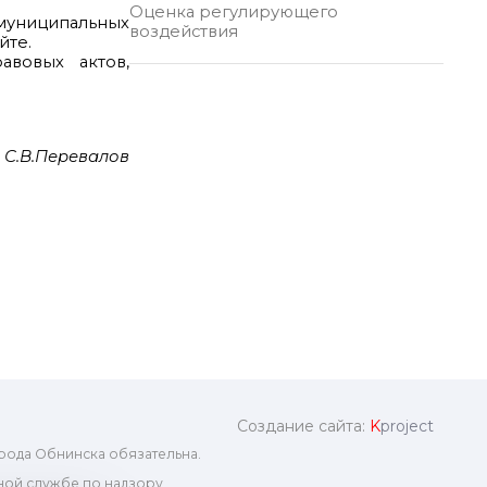
Оценка регулирующего
 муниципальных
воздействия
йте.
авовых актов,
 С.В.Перевалов
Создание сайта:
K
project
рода Обнинска обязательна.
ой службе по надзору