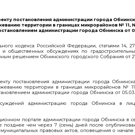
екту постановления администрации города Обнинск
еванию территории в границах микрорайонов № 11, 
остановлением администрации города Обнинска от 0
льного кодекса Российской Федерации, статьями 14, 27
 и общественных обсуждениях по градостроительн
нным решением Обнинского городского Собрания от 27
екту постановления администрации города Обнинск
жеванию территории в границах микрорайонов № 11
тановлением администрации города Обнинска от 05.03
бсуждений администрацию города Обнинска в лиц
ционном портале администрации города Обнинска в с
е позднее чем через 7 (семь) дней после опубликова
 муниципальных правовых актов, оповещения о начал