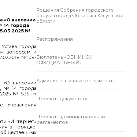
Решения Собрания городского
округа города Обнинска Калужской
а «О внесении
области
№ 14 города
5.03.2025 №
Распоряжения
 Устава города
ым вопросам и
Бюллетень «ОБНИНСК
.02.2018 № 08-
ОФИЦИАЛЬНЫЙ»
Административные регламенты
а «О внесении
, № 14 города
.2025 № 535-п»
Проекты документов
е Управления
Проекты административных
ети «Интернет»
регламентов
ния в порядке,
е общественных