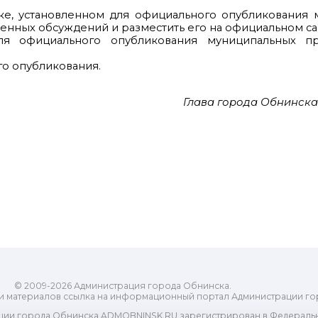
ядке, установленном для официального опубликования
венных обсуждений и разместить его на официальном са
ля официального опубликования муниципальных пр
го опубликования.
Глава города Обнинска
© 2009-2026 Администрация города Обнинска.
и материалов ссылка на информационный портал Администрации го
ии города Обнинска ADMOBNINSK.RU зарегистрирован в Федеральн