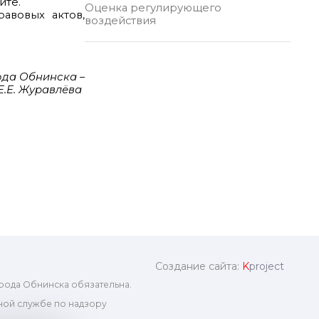
йте.
Оценка регулирующего
авовых актов,
воздействия
ода Обнинска –
.Е. Журавлёва
Создание сайта:
K
project
рода Обнинска обязательна.
ой службе по надзору