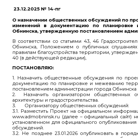
23.12.2025 № 14-пг
О назначении общественных обсуждений по про
изменений в документацию по планировке 
Обнинска, утвержденную постановлением админ
В соответствии со статьями 43, 46 Градостроите
Обнинска, Положением о публичных слушаниях
правилам благоустройства территории, утвержде
40 (в действующей редакции),
ПОСТАНОВЛЯЮ:
1. Назначить общественные обсуждения по прое
документацию по планировке и межеванию терр
постановлением администрации города Обнинска от 03
2. Назначить организатором общественных о
архитектуры и градостроительства.
3. Организатору общественных обсуждений:
3.1. Разместить Проект на официальном информа
www.admobninsk.ru (далее – официальный сайт) н
установленном для официального опубликования
обсуждений.
3.2. Не позднее 23.01.2026 опубликовать в пор