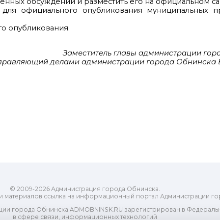
венных обсуждений и разместить его на официальном са
ля официального опубликования муниципальных пр
го опубликования.
Заместитель главы администрации гор
правляющий делами администрации города Обнинска Е
© 2009-2026 Администрация города Обнинска.
и материалов ссылка на информационный портал Администрации го
ии города Обнинска ADMOBNINSK.RU зарегистрирован в Федеральн
в сфере связи, информационных технологий