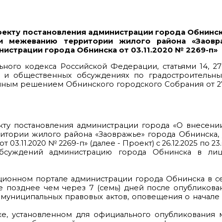
екту постановления администрации города Обнинск
и межеванию территории жилого района «Заовр
истрации города Обнинска от 03.11.2020 № 2269-п»
льного кодекса Российской Федерации, статьями 14, 27
 и общественных обсуждениях по градостроительн
нным решением Обнинского городского Собрания от 27
кту постановления администрации города «О внесени
итории жилого района «Заовражье» города Обнинска,
.11.2020 № 2269-п» (далее - Проект) с 26.12.2025 по 23.
бсуждений администрацию города Обнинска в лиц
ционном портале администрации города Обнинска в с
е позднее чем через 7 (семь) дней после опубликова
 муниципальных правовых актов, оповещения о начал
ядке, установленном для официального опубликования