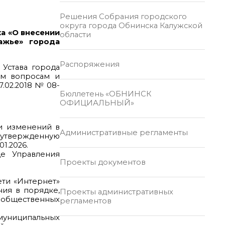
Решения Собрания городского
округа города Обнинска Калужской
а «О внесении
области
ажье» города
Распоряжения
 Устава города
ым вопросам и
.02.2018 № 08-
Бюллетень «ОБНИНСК
ОФИЦИАЛЬНЫЙ»
и изменений в
Административные регламенты
 утвержденную
01.2026.
е Управления
Проекты документов
ети «Интернет»
ния в порядке,
Проекты административных
е общественных
регламентов
 муниципальных