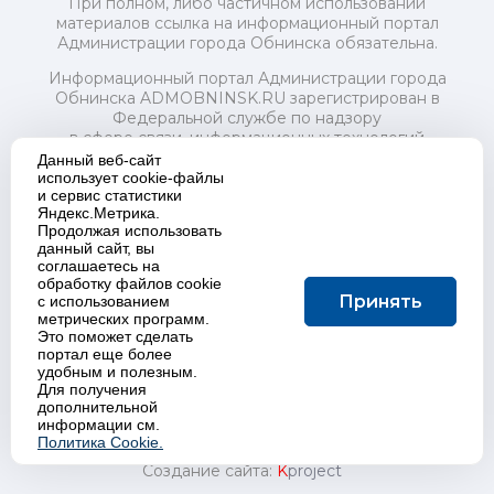
При полном, либо частичном использовании
материалов ссылка на информационный портал
Администрации города Обнинска обязательна.
Информационный портал Администрации города
Обнинска ADMOBNINSK.RU зарегистрирован в
Федеральной службе по надзору
в сфере связи, информационных технологий
и массовых коммуникаций (Роскомнадзор) 24 июля
Данный веб-сайт
2018 года.
использует cookie-файлы
и сервис статистики
Свидетельство о регистрации Эл № ФС77-73321
Яндекс.Метрика.
Продолжая использовать
Учредитель: Администрация (исполнительно-
данный сайт, вы
распорядительный орган) городского округа "Город
соглашаетесь на
Обнинск". Главный редактор: Байкова Е.А.
обработку файлов cookie
Адрес электронной почты Редакции:
Принять
с использованием
redactor@admobninsk.ru
метрических программ.
Телефон Редакции: +7 (484) 395-85-85
Это поможет сделать
Настоящий ресурс содержит материалы 18+
портал еще более
Политика в отношении обработки персональных
удобным и полезным.
Для получения
данных
дополнительной
информации см.
Политика Cookie.
Создание сайта:
K
project