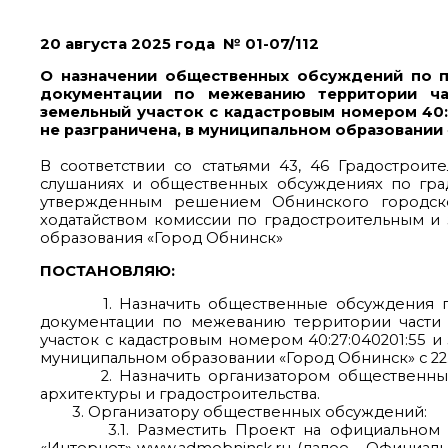
20 августа 2025 года № 01-07/112
О назначении общественных обсуждений по п
документации по межеванию территории час
земельный участок с кадастровым номером 40:
не разграничена, в муниципальном образовании
В соответствии со статьями 43, 46 Градостро
слушаниях и общественных обсуждениях по гра
утвержденным решением Обнинского городско
ходатайством комиссии по градостроительным и 
образования «Город Обнинск»
ПОСТАНОВЛЯЮ:
1. Назначить общественные обсуждения по п
документации по межеванию территории части к
участок с кадастровым номером 40:27:040201:55 и
муниципальном образовании «Город Обнинск» с 22.0
2. Назначить организатором общественных о
архитектуры и градостроительства.
3. Организатору общественных обсуждений:
3.1. Разместить Проект на официальном ин