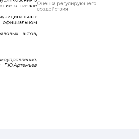
публикования в
Оценка регулирующего
ение о начале
воздействия
 муниципальных
 официальном
авовых актов,
амоуправления,
я Г.Ю.Артемьев