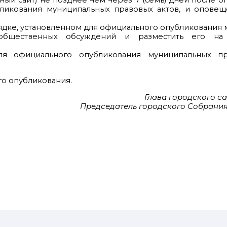
ный сайт) не позднее чем через 7 (семь) дней после о
бликования муниципальных правовых актов, и оповещ
ядке, установленном для официального опубликования
 общественных обсуждений и разместить его на
ля официального опубликования муниципальных пр
го опубликования.
Глава городского с
Председатель городского Собрани