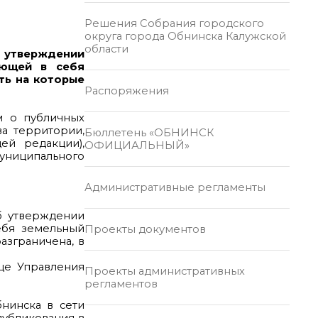
Решения Собрания городского
округа города Обнинска Калужской
области
 утверждении
ающей в себя
ть на которые
Распоряжения
м о публичных
а территории,
Бюллетень «ОБНИНСК
ей редакции),
ОФИЦИАЛЬНЫЙ»
муниципального
Административные регламенты
 утверждении
ебя земельный
Проекты документов
азграничена, в
е Управления
Проекты административных
регламентов
инска в сети