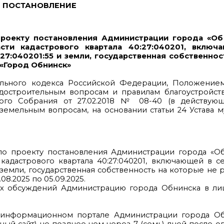
ПОСТАНОВЛЕНИЕ
роекту постановления Администрации города «Об
ти кадастрового квартала 40:27:040201, включ
27:040201:55 и земли, государственная собственнос
 «Город Обнинск»
ительного кодекса Российской Федерации, Положение
достроительным вопросам и правилам благоустройств
го Собрания от 27.02.2018 № 08-40 (в действующ
земельным вопросам, на основании статьи 24 Устава 
роекту постановления Администрации города «Об
адастрового квартала 40:27:040201, включающей в с
 земли, государственная собственность на которые не р
8.2025 по 05.09.2025.
бсуждений Администрацию города Обнинска в лиц
формационном портале Администрации города Обн